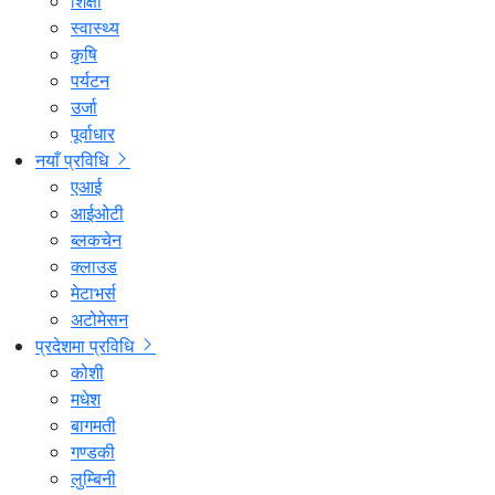
शिक्षा
स्वास्थ्य
कृषि
पर्यटन
उर्जा
पूर्वाधार
नयाँ प्रविधि
एआई
आईओटी
ब्लकचेन
क्लाउड
मेटाभर्स
अटोमेसन
प्रदेशमा प्रविधि
कोशी
मधेश
बागमती
गण्डकी
लुम्बिनी