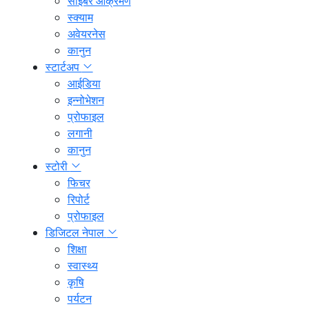
साइबर आक्रमण
स्क्याम
अवेयरनेस
कानुन
स्टार्टअप
आईडिया
इन्नोभेशन
प्रोफाइल
लगानी
कानुन
स्टोरी
फिचर
रिपोर्ट
प्रोफाइल
डिजिटल नेपाल
शिक्षा
स्वास्थ्य
कृषि
पर्यटन