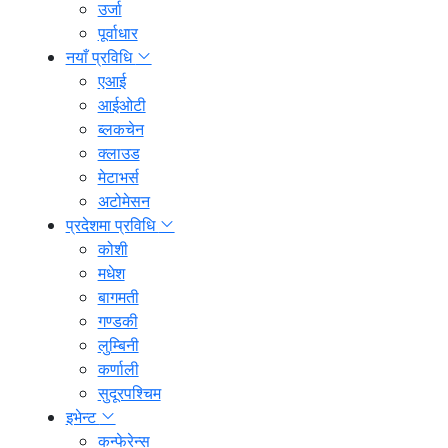
उर्जा
पूर्वाधार
नयाँ प्रविधि
एआई
आईओटी
ब्लकचेन
क्लाउड
मेटाभर्स
अटोमेसन
प्रदेशमा प्रविधि
कोशी
मधेश
बागमती
गण्डकी
लुम्बिनी
कर्णाली
सुदूरपश्चिम
इभेन्ट
कन्फेरेन्स