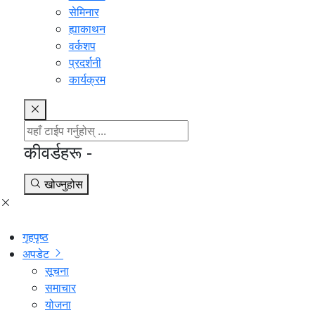
सेमिनार
ह्याकाथन
वर्कशप
प्रदर्शनी
कार्यक्रम
कीवर्डहरू -
खोज्नुहोस
गृहपृष्ठ
अपडेट
सूचना
समाचार
योजना