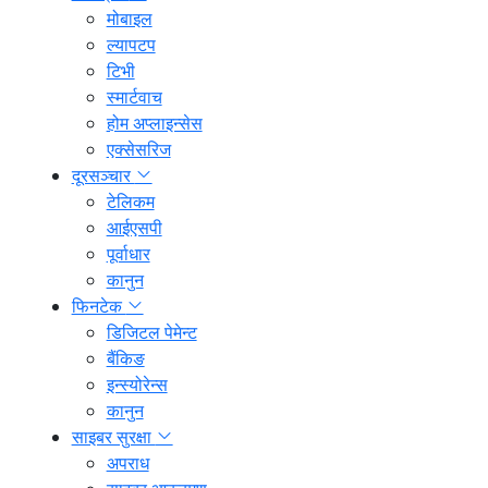
मोबाइल
ल्यापटप
टिभी
स्मार्टवाच
होम अप्लाइन्सेस
एक्सेसरिज
दूरसञ्चार
टेलिकम
आईएसपी
पूर्वाधार
कानुन
फिनटेक
डिजिटल पेमेन्ट
बैंकिङ
इन्स्योरेन्स
कानुन
साइबर सुरक्षा
अपराध