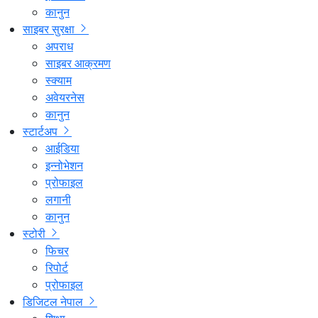
कानुन
साइबर सुरक्षा
अपराध
साइबर आक्रमण
स्क्याम
अवेयरनेस
कानुन
स्टार्टअप
आईडिया
इन्नोभेशन
प्रोफाइल
लगानी
कानुन
स्टोरी
फिचर
रिपोर्ट
प्रोफाइल
डिजिटल नेपाल