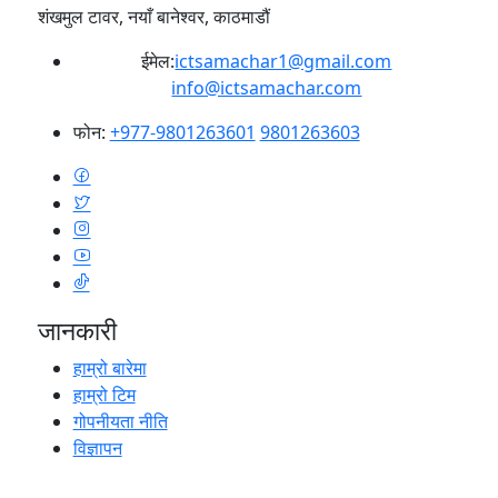
शंखमुल टावर, नयाँ बानेश्वर, काठमाडौं
ईमेल:
ictsamachar1@gmail.com
info@ictsamachar.com
फोन:
+977-9801263601
9801263603
जानकारी
हाम्रो बारेमा
हाम्रो टिम
गोपनीयता नीति
विज्ञापन