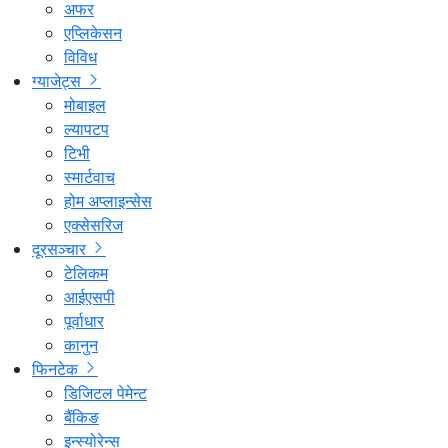
अफर
एप्लिकेसन
विविध
ग्याजेट्स
मोबाइल
ल्यापटप
टिभी
स्मार्टवाच
होम अप्लाइन्सेस
एक्सेसरिज
दूरसञ्चार
टेलिकम
आईएसपी
पूर्वाधार
कानुन
फिनटेक
डिजिटल पेमेन्ट
बैंकिङ
इन्स्योरेन्स