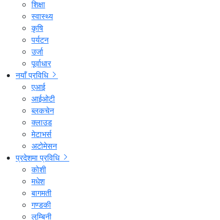
शिक्षा
स्वास्थ्य
कृषि
पर्यटन
उर्जा
पूर्वाधार
नयाँ प्रविधि
एआई
आईओटी
ब्लकचेन
क्लाउड
मेटाभर्स
अटोमेसन
प्रदेशमा प्रविधि
कोशी
मधेश
बागमती
गण्डकी
लुम्बिनी