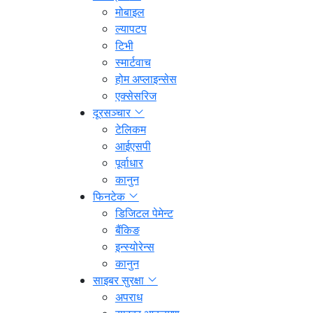
मोबाइल
ल्यापटप
टिभी
स्मार्टवाच
होम अप्लाइन्सेस
एक्सेसरिज
दूरसञ्चार
टेलिकम
आईएसपी
पूर्वाधार
कानुन
फिनटेक
डिजिटल पेमेन्ट
बैंकिङ
इन्स्योरेन्स
कानुन
साइबर सुरक्षा
अपराध