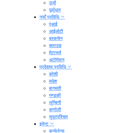
उर्जा
पूर्वाधार
नयाँ प्रविधि
एआई
आईओटी
ब्लकचेन
क्लाउड
मेटाभर्स
अटोमेसन
प्रदेशमा प्रविधि
कोशी
मधेश
बागमती
गण्डकी
लुम्बिनी
कर्णाली
सुदूरपश्चिम
इभेन्ट
कन्फेरेन्स