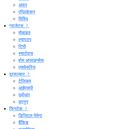
अफर
एप्लिकेसन
विविध
ग्याजेट्स
मोबाइल
ल्यापटप
टिभी
स्मार्टवाच
होम अप्लाइन्सेस
एक्सेसरिज
दूरसञ्चार
टेलिकम
आईएसपी
पूर्वाधार
कानुन
फिनटेक
डिजिटल पेमेन्ट
बैंकिङ