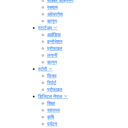
साइबर आक्रमण
स्क्याम
अवेयरनेस
कानुन
स्टार्टअप
आईडिया
इन्नोभेशन
प्रोफाइल
लगानी
कानुन
स्टोरी
फिचर
रिपोर्ट
प्रोफाइल
डिजिटल नेपाल
शिक्षा
स्वास्थ्य
कृषि
पर्यटन