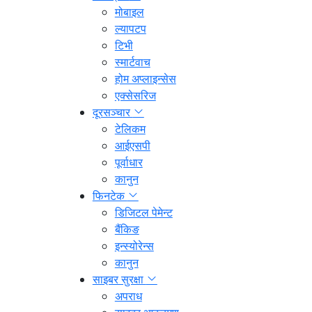
मोबाइल
ल्यापटप
टिभी
स्मार्टवाच
होम अप्लाइन्सेस
एक्सेसरिज
दूरसञ्चार
टेलिकम
आईएसपी
पूर्वाधार
कानुन
फिनटेक
डिजिटल पेमेन्ट
बैंकिङ
इन्स्योरेन्स
कानुन
साइबर सुरक्षा
अपराध