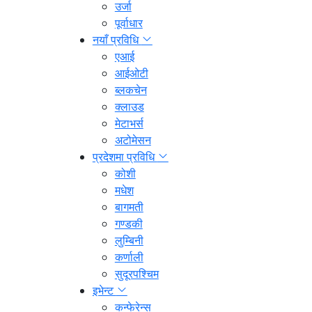
उर्जा
पूर्वाधार
नयाँ प्रविधि
एआई
आईओटी
ब्लकचेन
क्लाउड
मेटाभर्स
अटोमेसन
प्रदेशमा प्रविधि
कोशी
मधेश
बागमती
गण्डकी
लुम्बिनी
कर्णाली
सुदूरपश्चिम
इभेन्ट
कन्फेरेन्स