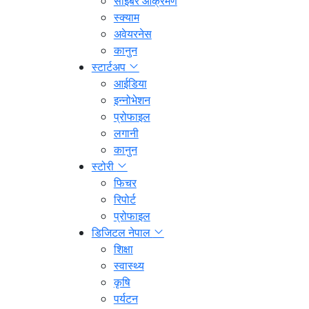
साइबर आक्रमण
स्क्याम
अवेयरनेस
कानुन
स्टार्टअप
आईडिया
इन्नोभेशन
प्रोफाइल
लगानी
कानुन
स्टोरी
फिचर
रिपोर्ट
प्रोफाइल
डिजिटल नेपाल
शिक्षा
स्वास्थ्य
कृषि
पर्यटन