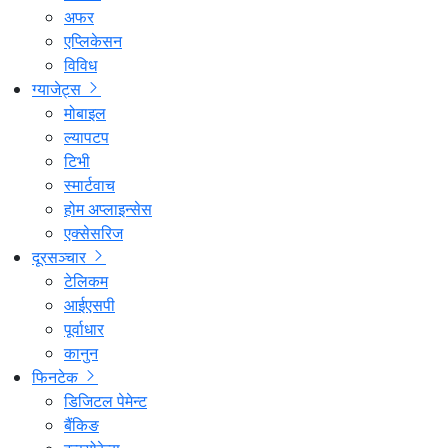
अफर
एप्लिकेसन
विविध
ग्याजेट्स
मोबाइल
ल्यापटप
टिभी
स्मार्टवाच
होम अप्लाइन्सेस
एक्सेसरिज
दूरसञ्चार
टेलिकम
आईएसपी
पूर्वाधार
कानुन
फिनटेक
डिजिटल पेमेन्ट
बैंकिङ