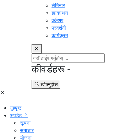
सेमिनार
ह्याकाथन
वर्कशप
प्रदर्शनी
कार्यक्रम
कीवर्डहरू -
खोज्नुहोस
गृहपृष्ठ
अपडेट
सूचना
समाचार
योजना