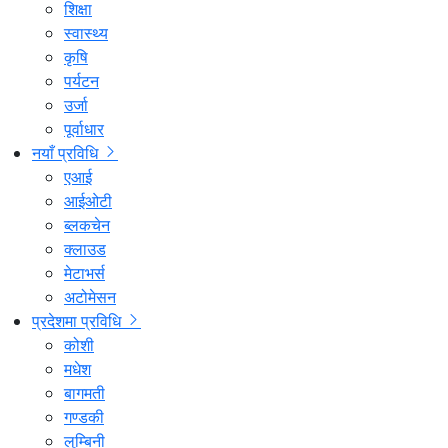
शिक्षा
स्वास्थ्य
कृषि
पर्यटन
उर्जा
पूर्वाधार
नयाँ प्रविधि
एआई
आईओटी
ब्लकचेन
क्लाउड
मेटाभर्स
अटोमेसन
प्रदेशमा प्रविधि
कोशी
मधेश
बागमती
गण्डकी
लुम्बिनी