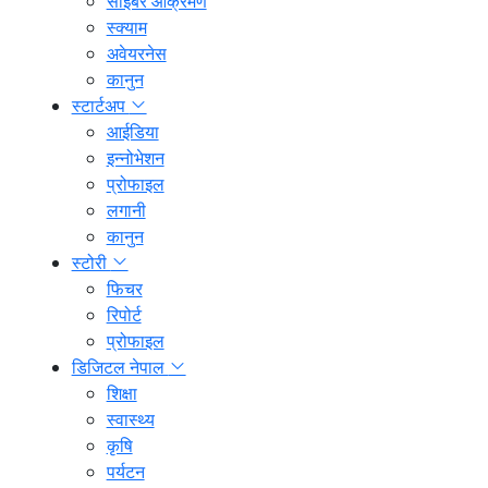
साइबर आक्रमण
स्क्याम
अवेयरनेस
कानुन
स्टार्टअप
आईडिया
इन्नोभेशन
प्रोफाइल
लगानी
कानुन
स्टोरी
फिचर
रिपोर्ट
प्रोफाइल
डिजिटल नेपाल
शिक्षा
स्वास्थ्य
कृषि
पर्यटन