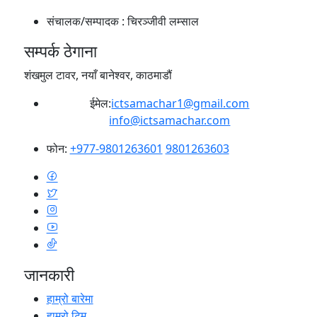
संचालक/सम्पादक :
चिरञ्जीवी लम्साल
सम्पर्क ठेगाना
शंखमुल टावर, नयाँ बानेश्वर, काठमाडौं
ईमेल:
ictsamachar1@gmail.com
info@ictsamachar.com
फोन:
+977-9801263601
9801263603
जानकारी
हाम्रो बारेमा
हाम्रो टिम