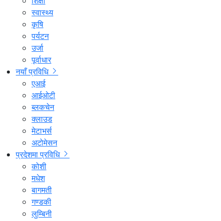
शिक्षा
स्वास्थ्य
कृषि
पर्यटन
उर्जा
पूर्वाधार
नयाँ प्रविधि
एआई
आईओटी
ब्लकचेन
क्लाउड
मेटाभर्स
अटोमेसन
प्रदेशमा प्रविधि
कोशी
मधेश
बागमती
गण्डकी
लुम्बिनी