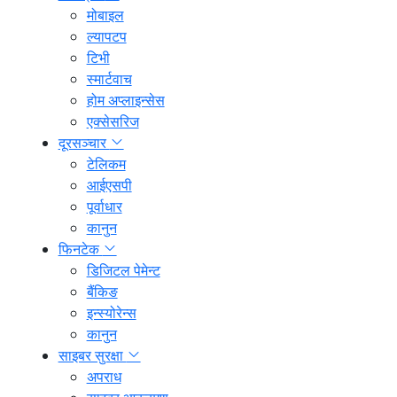
मोबाइल
ल्यापटप
टिभी
स्मार्टवाच
होम अप्लाइन्सेस
एक्सेसरिज
दूरसञ्चार
टेलिकम
आईएसपी
पूर्वाधार
कानुन
फिनटेक
डिजिटल पेमेन्ट
बैंकिङ
इन्स्योरेन्स
कानुन
साइबर सुरक्षा
अपराध