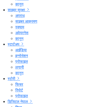
कानुन
साइबर सुरक्षा
अपराध
साइबर आक्रमण
स्क्याम
अवेयरनेस
कानुन
स्टार्टअप
आईडिया
इन्नोभेशन
प्रोफाइल
लगानी
कानुन
स्टोरी
फिचर
रिपोर्ट
प्रोफाइल
डिजिटल नेपाल