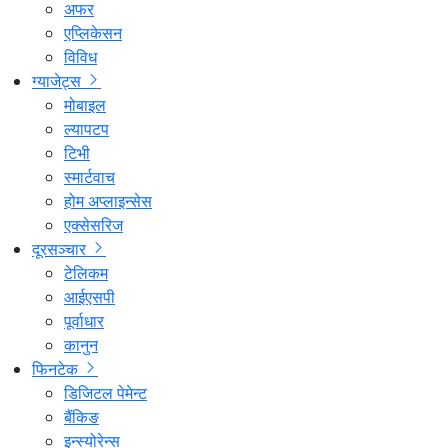
अफर
एप्लिकेसन
विविध
ग्याजेट्स
मोबाइल
ल्यापटप
टिभी
स्मार्टवाच
होम अप्लाइन्सेस
एक्सेसरिज
दूरसञ्चार
टेलिकम
आईएसपी
पूर्वाधार
कानुन
फिनटेक
डिजिटल पेमेन्ट
बैंकिङ
इन्स्योरेन्स