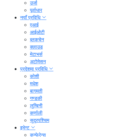
उर्जा
पूर्वाधार
नयाँ प्रविधि
एआई
आईओटी
ब्लकचेन
क्लाउड
मेटाभर्स
अटोमेसन
प्रदेशमा प्रविधि
कोशी
मधेश
बागमती
गण्डकी
लुम्बिनी
कर्णाली
सुदूरपश्चिम
इभेन्ट
कन्फेरेन्स