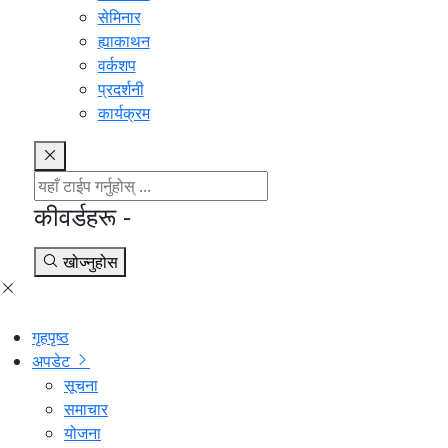
सेमिनार
ह्याकाथन
वर्कशप
प्रदर्शनी
कार्यक्रम
कीवर्डहरू -
खोज्नुहोस
गृहपृष्ठ
अपडेट
सूचना
समाचार
योजना