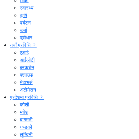
शिक्षा
स्वास्थ्य
कृषि
पर्यटन
उर्जा
पूर्वाधार
नयाँ प्रविधि
एआई
आईओटी
ब्लकचेन
क्लाउड
मेटाभर्स
अटोमेसन
प्रदेशमा प्रविधि
कोशी
मधेश
बागमती
गण्डकी
लुम्बिनी