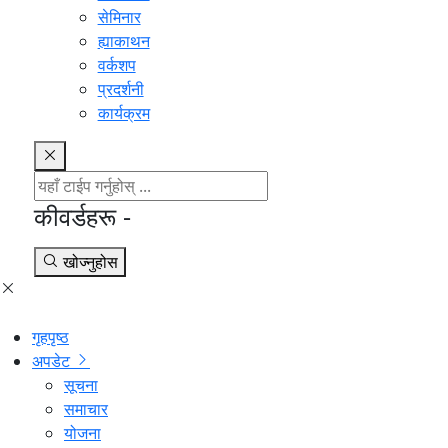
सेमिनार
ह्याकाथन
वर्कशप
प्रदर्शनी
कार्यक्रम
कीवर्डहरू -
खोज्नुहोस
गृहपृष्ठ
अपडेट
सूचना
समाचार
योजना