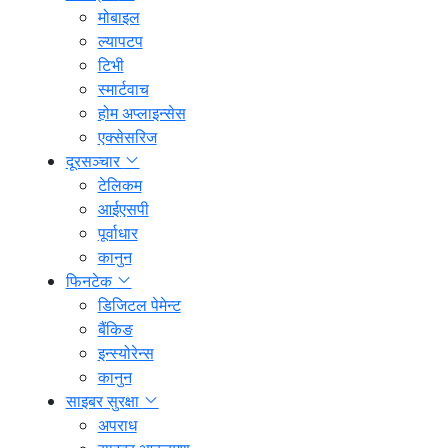
मोबाइल
ल्यापटप
टिभी
स्मार्टवाच
होम अप्लाइन्सेस
एक्सेसरिज
दूरसञ्चार
टेलिकम
आईएसपी
पूर्वाधार
कानुन
फिनटेक
डिजिटल पेमेन्ट
बैंकिङ
इन्स्योरेन्स
कानुन
साइबर सुरक्षा
अपराध