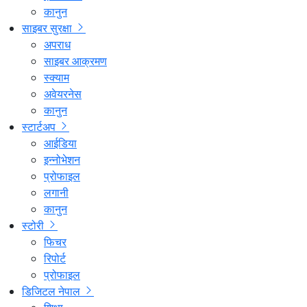
कानुन
साइबर सुरक्षा
अपराध
साइबर आक्रमण
स्क्याम
अवेयरनेस
कानुन
स्टार्टअप
आईडिया
इन्नोभेशन
प्रोफाइल
लगानी
कानुन
स्टोरी
फिचर
रिपोर्ट
प्रोफाइल
डिजिटल नेपाल