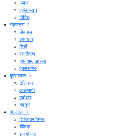
अफर
एप्लिकेसन
विविध
ग्याजेट्स
मोबाइल
ल्यापटप
टिभी
स्मार्टवाच
होम अप्लाइन्सेस
एक्सेसरिज
दूरसञ्चार
टेलिकम
आईएसपी
पूर्वाधार
कानुन
फिनटेक
डिजिटल पेमेन्ट
बैंकिङ
इन्स्योरेन्स