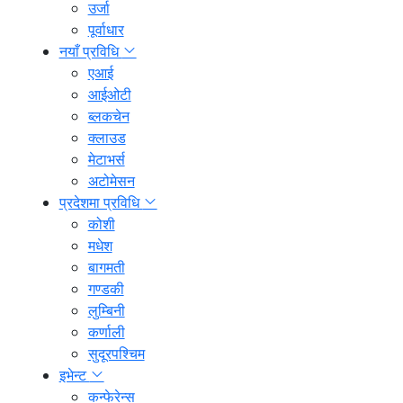
उर्जा
पूर्वाधार
नयाँ प्रविधि
एआई
आईओटी
ब्लकचेन
क्लाउड
मेटाभर्स
अटोमेसन
प्रदेशमा प्रविधि
कोशी
मधेश
बागमती
गण्डकी
लुम्बिनी
कर्णाली
सुदूरपश्चिम
इभेन्ट
कन्फेरेन्स