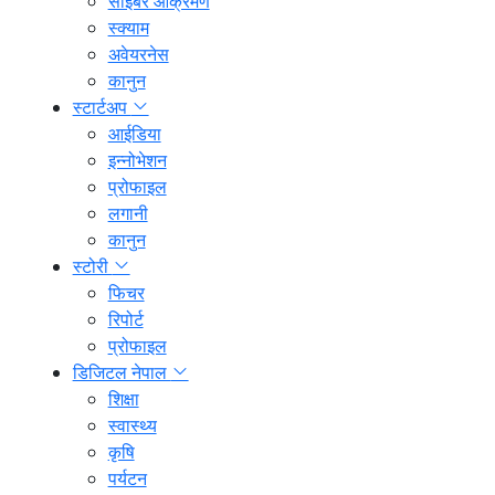
साइबर आक्रमण
स्क्याम
अवेयरनेस
कानुन
स्टार्टअप
आईडिया
इन्नोभेशन
प्रोफाइल
लगानी
कानुन
स्टोरी
फिचर
रिपोर्ट
प्रोफाइल
डिजिटल नेपाल
शिक्षा
स्वास्थ्य
कृषि
पर्यटन