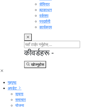
सेमिनार
ह्याकाथन
वर्कशप
प्रदर्शनी
कार्यक्रम
कीवर्डहरू -
खोज्नुहोस
गृहपृष्ठ
अपडेट
सूचना
समाचार
योजना