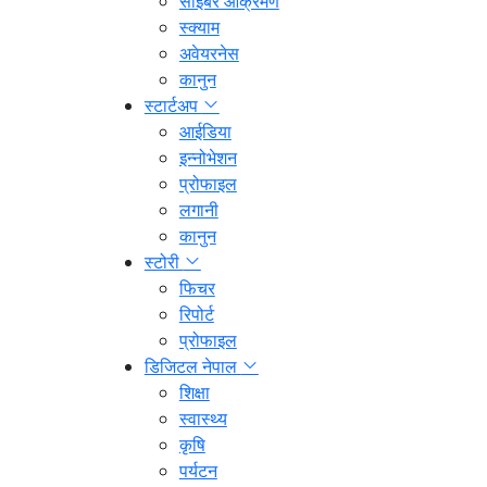
साइबर आक्रमण
स्क्याम
अवेयरनेस
कानुन
स्टार्टअप
आईडिया
इन्नोभेशन
प्रोफाइल
लगानी
कानुन
स्टोरी
फिचर
रिपोर्ट
प्रोफाइल
डिजिटल नेपाल
शिक्षा
स्वास्थ्य
कृषि
पर्यटन