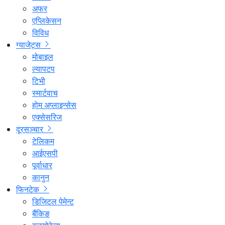
अफर
एप्लिकेसन
विविध
ग्याजेट्स
मोबाइल
ल्यापटप
टिभी
स्मार्टवाच
होम अप्लाइन्सेस
एक्सेसरिज
दूरसञ्चार
टेलिकम
आईएसपी
पूर्वाधार
कानुन
फिनटेक
डिजिटल पेमेन्ट
बैंकिङ