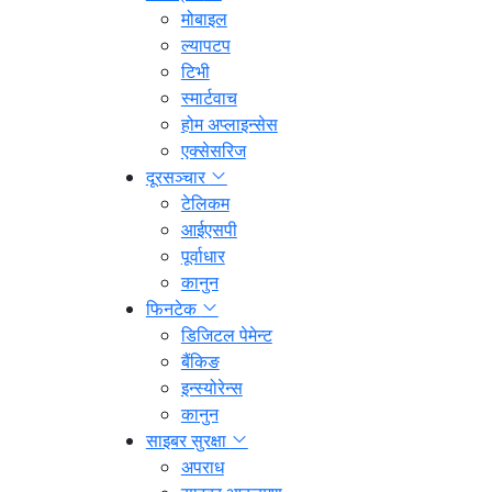
मोबाइल
ल्यापटप
टिभी
स्मार्टवाच
होम अप्लाइन्सेस
एक्सेसरिज
दूरसञ्चार
टेलिकम
आईएसपी
पूर्वाधार
कानुन
फिनटेक
डिजिटल पेमेन्ट
बैंकिङ
इन्स्योरेन्स
कानुन
साइबर सुरक्षा
अपराध