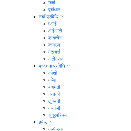
उर्जा
पूर्वाधार
नयाँ प्रविधि
एआई
आईओटी
ब्लकचेन
क्लाउड
मेटाभर्स
अटोमेसन
प्रदेशमा प्रविधि
कोशी
मधेश
बागमती
गण्डकी
लुम्बिनी
कर्णाली
सुदूरपश्चिम
इभेन्ट
कन्फेरेन्स