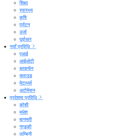
शिक्षा
स्वास्थ्य
कृषि
पर्यटन
उर्जा
पूर्वाधार
नयाँ प्रविधि
एआई
आईओटी
ब्लकचेन
क्लाउड
मेटाभर्स
अटोमेसन
प्रदेशमा प्रविधि
कोशी
मधेश
बागमती
गण्डकी
लुम्बिनी