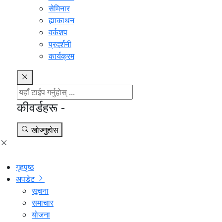
सेमिनार
ह्याकाथन
वर्कशप
प्रदर्शनी
कार्यक्रम
कीवर्डहरू -
खोज्नुहोस
गृहपृष्ठ
अपडेट
सूचना
समाचार
योजना