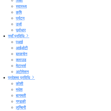
शिक्षा
स्वास्थ्य
कृषि
पर्यटन
उर्जा
पूर्वाधार
नयाँ प्रविधि
एआई
आईओटी
ब्लकचेन
क्लाउड
मेटाभर्स
अटोमेसन
प्रदेशमा प्रविधि
कोशी
मधेश
बागमती
गण्डकी
लुम्बिनी