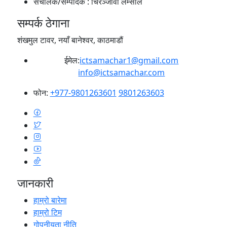
संचालक/सम्पादक :
चिरञ्जीवी लम्साल
सम्पर्क ठेगाना
शंखमुल टावर, नयाँ बानेश्वर, काठमाडौं
ईमेल:
ictsamachar1@gmail.com
info@ictsamachar.com
फोन:
+977-9801263601
9801263603
जानकारी
हाम्रो बारेमा
हाम्रो टिम
गोपनीयता नीति