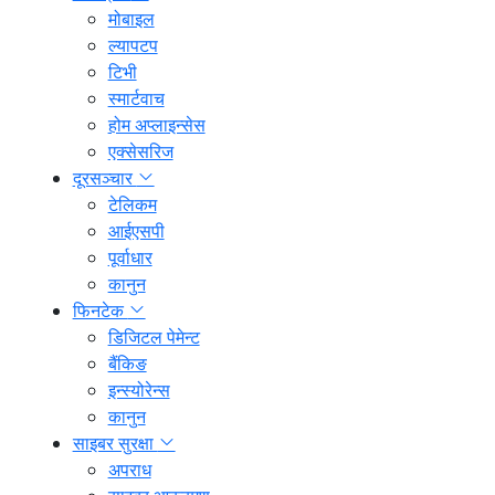
मोबाइल
ल्यापटप
टिभी
स्मार्टवाच
होम अप्लाइन्सेस
एक्सेसरिज
दूरसञ्चार
टेलिकम
आईएसपी
पूर्वाधार
कानुन
फिनटेक
डिजिटल पेमेन्ट
बैंकिङ
इन्स्योरेन्स
कानुन
साइबर सुरक्षा
अपराध