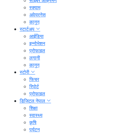
साइबर आक्रमण
स्क्याम
अवेयरनेस
कानुन
स्टार्टअप
आईडिया
इन्नोभेशन
प्रोफाइल
लगानी
कानुन
स्टोरी
फिचर
रिपोर्ट
प्रोफाइल
डिजिटल नेपाल
शिक्षा
स्वास्थ्य
कृषि
पर्यटन