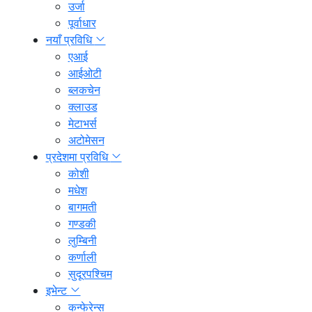
उर्जा
पूर्वाधार
नयाँ प्रविधि
एआई
आईओटी
ब्लकचेन
क्लाउड
मेटाभर्स
अटोमेसन
प्रदेशमा प्रविधि
कोशी
मधेश
बागमती
गण्डकी
लुम्बिनी
कर्णाली
सुदूरपश्चिम
इभेन्ट
कन्फेरेन्स