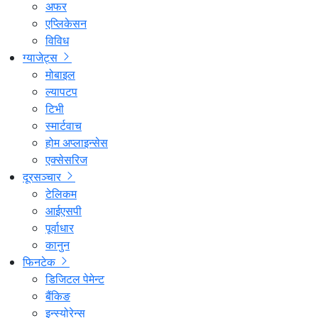
अफर
एप्लिकेसन
विविध
ग्याजेट्स
मोबाइल
ल्यापटप
टिभी
स्मार्टवाच
होम अप्लाइन्सेस
एक्सेसरिज
दूरसञ्चार
टेलिकम
आईएसपी
पूर्वाधार
कानुन
फिनटेक
डिजिटल पेमेन्ट
बैंकिङ
इन्स्योरेन्स