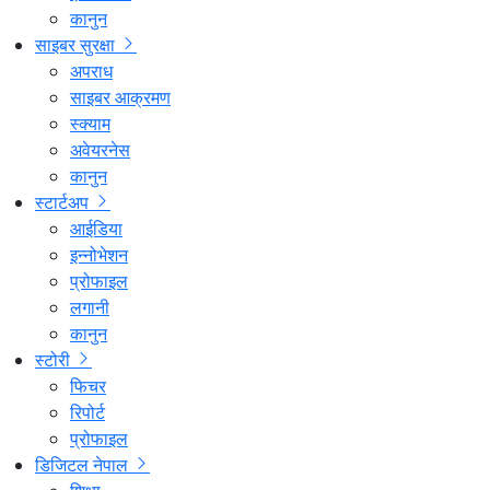
कानुन
साइबर सुरक्षा
अपराध
साइबर आक्रमण
स्क्याम
अवेयरनेस
कानुन
स्टार्टअप
आईडिया
इन्नोभेशन
प्रोफाइल
लगानी
कानुन
स्टोरी
फिचर
रिपोर्ट
प्रोफाइल
डिजिटल नेपाल