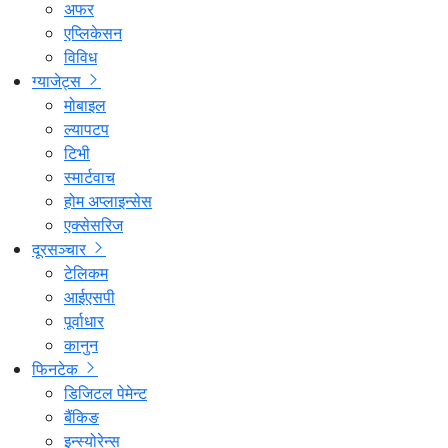
अफर
एप्लिकेसन
विविध
ग्याजेट्स
मोबाइल
ल्यापटप
टिभी
स्मार्टवाच
होम अप्लाइन्सेस
एक्सेसरिज
दूरसञ्चार
टेलिकम
आईएसपी
पूर्वाधार
कानुन
फिनटेक
डिजिटल पेमेन्ट
बैंकिङ
इन्स्योरेन्स