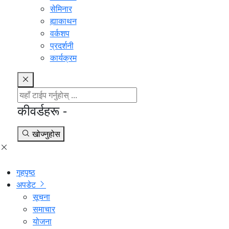
सेमिनार
ह्याकाथन
वर्कशप
प्रदर्शनी
कार्यक्रम
कीवर्डहरू -
खोज्नुहोस
गृहपृष्ठ
अपडेट
सूचना
समाचार
योजना