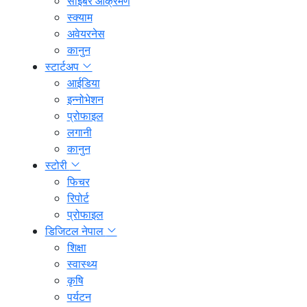
साइबर आक्रमण
स्क्याम
अवेयरनेस
कानुन
स्टार्टअप
आईडिया
इन्नोभेशन
प्रोफाइल
लगानी
कानुन
स्टोरी
फिचर
रिपोर्ट
प्रोफाइल
डिजिटल नेपाल
शिक्षा
स्वास्थ्य
कृषि
पर्यटन