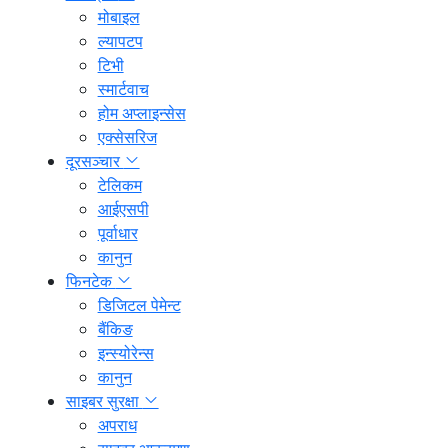
मोबाइल
ल्यापटप
टिभी
स्मार्टवाच
होम अप्लाइन्सेस
एक्सेसरिज
दूरसञ्चार
टेलिकम
आईएसपी
पूर्वाधार
कानुन
फिनटेक
डिजिटल पेमेन्ट
बैंकिङ
इन्स्योरेन्स
कानुन
साइबर सुरक्षा
अपराध