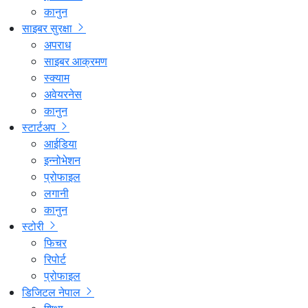
कानुन
साइबर सुरक्षा
अपराध
साइबर आक्रमण
स्क्याम
अवेयरनेस
कानुन
स्टार्टअप
आईडिया
इन्नोभेशन
प्रोफाइल
लगानी
कानुन
स्टोरी
फिचर
रिपोर्ट
प्रोफाइल
डिजिटल नेपाल