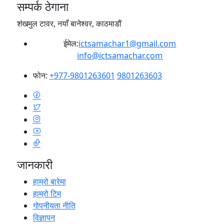
सम्पर्क ठेगाना
शंखमुल टावर, नयाँ बानेश्वर, काठमाडौं
ईमेल:
ictsamachar1@gmail.com
info@ictsamachar.com
फोन:
+977-9801263601
9801263603
जानकारी
हाम्रो बारेमा
हाम्रो टिम
गोपनीयता नीति
विज्ञापन