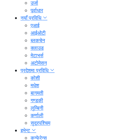
उर्जा
पूर्वाधार
नयाँ प्रविधि
एआई
आईओटी
ब्लकचेन
क्लाउड
मेटाभर्स
अटोमेसन
प्रदेशमा प्रविधि
कोशी
मधेश
बागमती
गण्डकी
लुम्बिनी
कर्णाली
सुदूरपश्चिम
इभेन्ट
कन्फेरेन्स