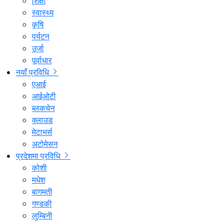
शिक्षा
स्वास्थ्य
कृषि
पर्यटन
उर्जा
पूर्वाधार
नयाँ प्रविधि
एआई
आईओटी
ब्लकचेन
क्लाउड
मेटाभर्स
अटोमेसन
प्रदेशमा प्रविधि
कोशी
मधेश
बागमती
गण्डकी
लुम्बिनी