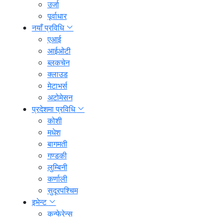
उर्जा
पूर्वाधार
नयाँ प्रविधि
एआई
आईओटी
ब्लकचेन
क्लाउड
मेटाभर्स
अटोमेसन
प्रदेशमा प्रविधि
कोशी
मधेश
बागमती
गण्डकी
लुम्बिनी
कर्णाली
सुदूरपश्चिम
इभेन्ट
कन्फेरेन्स