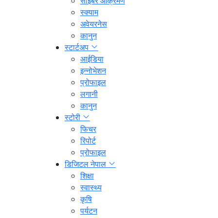
साइबर आक्रमण
स्क्याम
अवेयरनेस
कानुन
स्टार्टअप
आईडिया
इन्नोभेशन
प्रोफाइल
लगानी
कानुन
स्टोरी
फिचर
रिपोर्ट
प्रोफाइल
डिजिटल नेपाल
शिक्षा
स्वास्थ्य
कृषि
पर्यटन