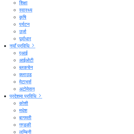
शिक्षा
स्वास्थ्य
कृषि
पर्यटन
उर्जा
पूर्वाधार
नयाँ प्रविधि
एआई
आईओटी
ब्लकचेन
क्लाउड
मेटाभर्स
अटोमेसन
प्रदेशमा प्रविधि
कोशी
मधेश
बागमती
गण्डकी
लुम्बिनी