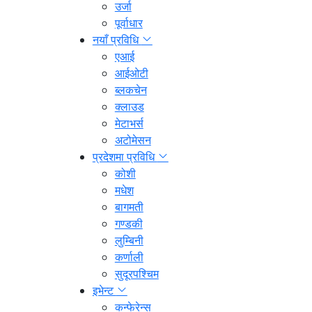
उर्जा
पूर्वाधार
नयाँ प्रविधि
एआई
आईओटी
ब्लकचेन
क्लाउड
मेटाभर्स
अटोमेसन
प्रदेशमा प्रविधि
कोशी
मधेश
बागमती
गण्डकी
लुम्बिनी
कर्णाली
सुदूरपश्चिम
इभेन्ट
कन्फेरेन्स