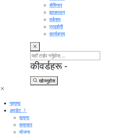
सेमिनार
ह्याकाथन
वर्कशप
प्रदर्शनी
कार्यक्रम
कीवर्डहरू -
खोज्नुहोस
गृहपृष्ठ
अपडेट
सूचना
समाचार
योजना