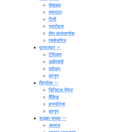
मोबाइल
ल्यापटप
टिभी
स्मार्टवाच
होम अप्लाइन्सेस
एक्सेसरिज
दूरसञ्चार
टेलिकम
आईएसपी
पूर्वाधार
कानुन
फिनटेक
डिजिटल पेमेन्ट
बैंकिङ
इन्स्योरेन्स
कानुन
साइबर सुरक्षा
अपराध