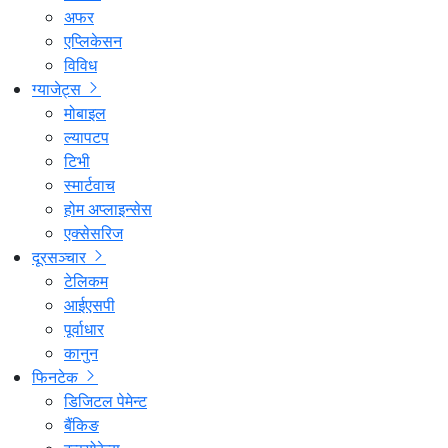
अफर
एप्लिकेसन
विविध
ग्याजेट्स
मोबाइल
ल्यापटप
टिभी
स्मार्टवाच
होम अप्लाइन्सेस
एक्सेसरिज
दूरसञ्चार
टेलिकम
आईएसपी
पूर्वाधार
कानुन
फिनटेक
डिजिटल पेमेन्ट
बैंकिङ