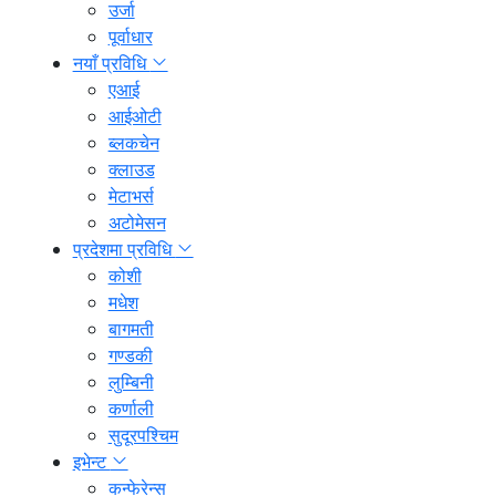
उर्जा
पूर्वाधार
नयाँ प्रविधि
एआई
आईओटी
ब्लकचेन
क्लाउड
मेटाभर्स
अटोमेसन
प्रदेशमा प्रविधि
कोशी
मधेश
बागमती
गण्डकी
लुम्बिनी
कर्णाली
सुदूरपश्चिम
इभेन्ट
कन्फेरेन्स