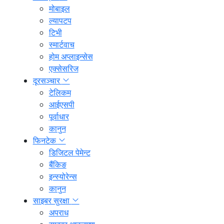
मोबाइल
ल्यापटप
टिभी
स्मार्टवाच
होम अप्लाइन्सेस
एक्सेसरिज
दूरसञ्चार
टेलिकम
आईएसपी
पूर्वाधार
कानुन
फिनटेक
डिजिटल पेमेन्ट
बैंकिङ
इन्स्योरेन्स
कानुन
साइबर सुरक्षा
अपराध