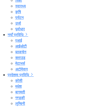
शिक्षा
स्वास्थ्य
कृषि
पर्यटन
उर्जा
पूर्वाधार
नयाँ प्रविधि
एआई
आईओटी
ब्लकचेन
क्लाउड
मेटाभर्स
अटोमेसन
प्रदेशमा प्रविधि
कोशी
मधेश
बागमती
गण्डकी
लुम्बिनी