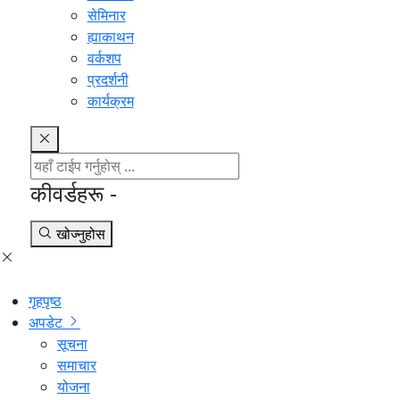
सेमिनार
ह्याकाथन
वर्कशप
प्रदर्शनी
कार्यक्रम
कीवर्डहरू -
खोज्नुहोस
गृहपृष्ठ
अपडेट
सूचना
समाचार
योजना