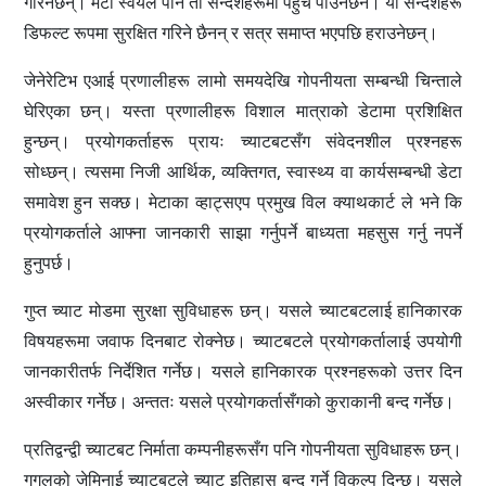
गरिनेछन्। मेटा स्वयंले पनि ती सन्देशहरूमा पहुँच पाउनेछैन। यी सन्देशहरू
डिफल्ट रूपमा सुरक्षित गरिने छैनन् र सत्र समाप्त भएपछि हराउनेछन्।
जेनेरेटिभ एआई प्रणालीहरू लामो समयदेखि गोपनीयता सम्बन्धी चिन्ताले
घेरिएका छन्। यस्ता प्रणालीहरू विशाल मात्राको डेटामा प्रशिक्षित
हुन्छन्। प्रयोगकर्ताहरू प्रायः च्याटबटसँग संवेदनशील प्रश्नहरू
सोध्छन्। त्यसमा निजी आर्थिक, व्यक्तिगत, स्वास्थ्य वा कार्यसम्बन्धी डेटा
समावेश हुन सक्छ। मेटाका व्हाट्सएप प्रमुख विल क्याथकार्ट ले भने कि
प्रयोगकर्ताले आफ्ना जानकारी साझा गर्नुपर्ने बाध्यता महसुस गर्नु नपर्ने
हुनुपर्छ।
गुप्त च्याट मोडमा सुरक्षा सुविधाहरू छन्। यसले च्याटबटलाई हानिकारक
विषयहरूमा जवाफ दिनबाट रोक्नेछ। च्याटबटले प्रयोगकर्तालाई उपयोगी
जानकारीतर्फ निर्देशित गर्नेछ। यसले हानिकारक प्रश्नहरूको उत्तर दिन
अस्वीकार गर्नेछ। अन्ततः यसले प्रयोगकर्तासँगको कुराकानी बन्द गर्नेछ।
प्रतिद्वन्द्वी च्याटबट निर्माता कम्पनीहरूसँग पनि गोपनीयता सुविधाहरू छन्।
गुगलको जेमिनाई च्याटबटले च्याट इतिहास बन्द गर्ने विकल्प दिन्छ। यसले