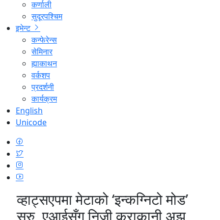
कर्णाली
सुदूरपश्चिम
इभेन्ट
कन्फेरेन्स
सेमिनार
ह्याकाथन
वर्कशप
प्रदर्शनी
कार्यक्रम
English
Unicode
व्हाट्सएपमा मेटाको ‘इन्कग्निटो मोड’
सुरु, एआईसँग निजी कुराकानी अझ