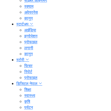
साइबर आक्रमण
स्क्याम
अवेयरनेस
कानुन
स्टार्टअप
आईडिया
इन्नोभेशन
प्रोफाइल
लगानी
कानुन
स्टोरी
फिचर
रिपोर्ट
प्रोफाइल
डिजिटल नेपाल
शिक्षा
स्वास्थ्य
कृषि
पर्यटन