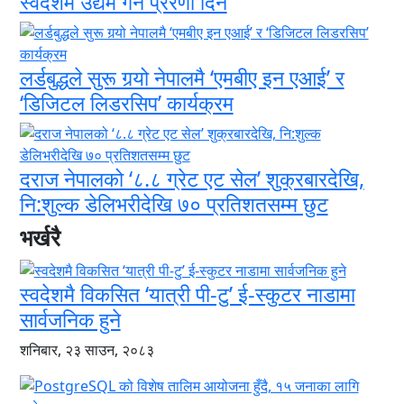
स्वदेशमै उद्यम गर्न प्रेरणा दिने
लर्डबुद्धले सुरू गर्‍यो नेपालमै ‘एमबीए इन एआई’ र
‘डिजिटल लिडरसिप’ कार्यक्रम
दराज नेपालको ‘८.८ ग्रेट एट सेल’ शुक्रबारदेखि,
नि:शुल्क डेलिभरीदेखि ७० प्रतिशतसम्म छुट
भर्खरै
स्वदेशमै विकसित ‘यात्री पी-टु’ ई-स्कुटर नाडामा
सार्वजनिक हुने
शनिबार, २३ साउन, २०८३