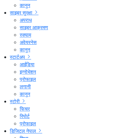
कानुन
साइबर सुरक्षा
अपराध
साइबर आक्रमण
स्क्याम
अवेयरनेस
कानुन
स्टार्टअप
आईडिया
इन्नोभेशन
प्रोफाइल
लगानी
कानुन
स्टोरी
फिचर
रिपोर्ट
प्रोफाइल
डिजिटल नेपाल