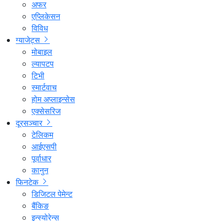
अफर
एप्लिकेसन
विविध
ग्याजेट्स
मोबाइल
ल्यापटप
टिभी
स्मार्टवाच
होम अप्लाइन्सेस
एक्सेसरिज
दूरसञ्चार
टेलिकम
आईएसपी
पूर्वाधार
कानुन
फिनटेक
डिजिटल पेमेन्ट
बैंकिङ
इन्स्योरेन्स