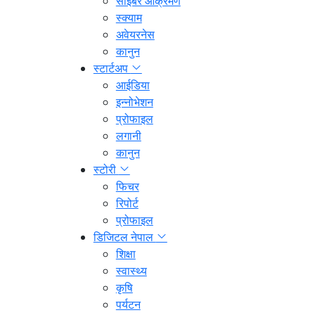
साइबर आक्रमण
स्क्याम
अवेयरनेस
कानुन
स्टार्टअप
आईडिया
इन्नोभेशन
प्रोफाइल
लगानी
कानुन
स्टोरी
फिचर
रिपोर्ट
प्रोफाइल
डिजिटल नेपाल
शिक्षा
स्वास्थ्य
कृषि
पर्यटन