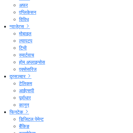
अफर
एप्लिकेसन
विविध
ग्याजेट्स
मोबाइल
ल्यापटप
टिभी
स्मार्टवाच
होम अप्लाइन्सेस
एक्सेसरिज
दूरसञ्चार
टेलिकम
आईएसपी
पूर्वाधार
कानुन
फिनटेक
डिजिटल पेमेन्ट
बैंकिङ