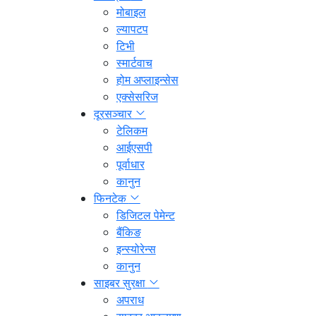
मोबाइल
ल्यापटप
टिभी
स्मार्टवाच
होम अप्लाइन्सेस
एक्सेसरिज
दूरसञ्चार
टेलिकम
आईएसपी
पूर्वाधार
कानुन
फिनटेक
डिजिटल पेमेन्ट
बैंकिङ
इन्स्योरेन्स
कानुन
साइबर सुरक्षा
अपराध