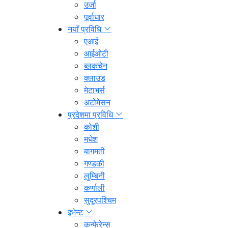
उर्जा
पूर्वाधार
नयाँ प्रविधि
एआई
आईओटी
ब्लकचेन
क्लाउड
मेटाभर्स
अटोमेसन
प्रदेशमा प्रविधि
कोशी
मधेश
बागमती
गण्डकी
लुम्बिनी
कर्णाली
सुदूरपश्चिम
इभेन्ट
कन्फेरेन्स