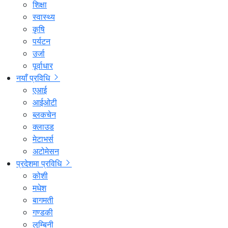
शिक्षा
स्वास्थ्य
कृषि
पर्यटन
उर्जा
पूर्वाधार
नयाँ प्रविधि
एआई
आईओटी
ब्लकचेन
क्लाउड
मेटाभर्स
अटोमेसन
प्रदेशमा प्रविधि
कोशी
मधेश
बागमती
गण्डकी
लुम्बिनी