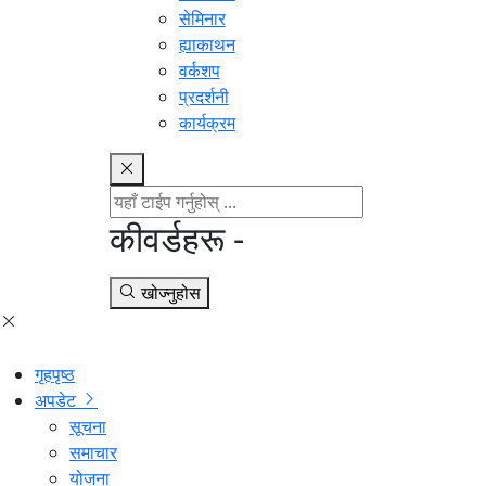
सेमिनार
ह्याकाथन
वर्कशप
प्रदर्शनी
कार्यक्रम
कीवर्डहरू -
खोज्नुहोस
गृहपृष्ठ
अपडेट
सूचना
समाचार
योजना