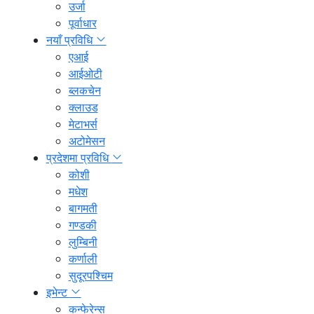
उर्जा
पूर्वाधार
नयाँ प्रविधि
एआई
आईओटी
ब्लकचेन
क्लाउड
मेटाभर्स
अटोमेसन
प्रदेशमा प्रविधि
कोशी
मधेश
बागमती
गण्डकी
लुम्बिनी
कर्णाली
सुदूरपश्चिम
इभेन्ट
कन्फेरेन्स