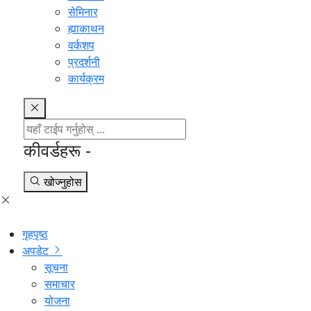
सेमिनार
ह्याकाथन
वर्कशप
प्रदर्शनी
कार्यक्रम
कीवर्डहरू -
खोज्नुहोस
गृहपृष्ठ
अपडेट
सूचना
समाचार
योजना