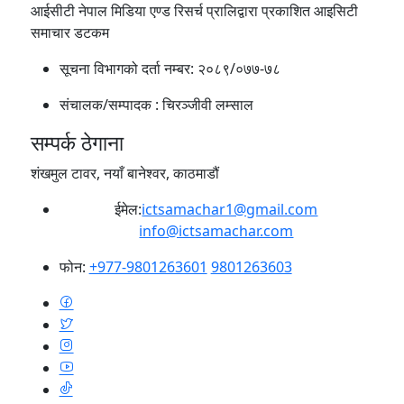
आईसीटी नेपाल मिडिया एण्ड रिसर्च प्रालिद्वारा प्रकाशित आइसिटी
समाचार डटकम
सूचना विभागको दर्ता नम्बर:
२०८९/०७७-७८
संचालक/सम्पादक :
चिरञ्जीवी लम्साल
सम्पर्क ठेगाना
शंखमुल टावर, नयाँ बानेश्वर, काठमाडौं
ईमेल:
ictsamachar1@gmail.com
info@ictsamachar.com
फोन:
+977-9801263601
9801263603