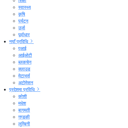
शिक्षा
स्वास्थ्य
कृषि
पर्यटन
उर्जा
पूर्वाधार
नयाँ प्रविधि
एआई
आईओटी
ब्लकचेन
क्लाउड
मेटाभर्स
अटोमेसन
प्रदेशमा प्रविधि
कोशी
मधेश
बागमती
गण्डकी
लुम्बिनी