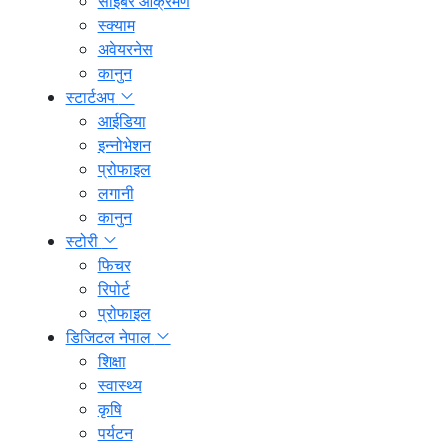
साइबर आक्रमण
स्क्याम
अवेयरनेस
कानुन
स्टार्टअप
आईडिया
इन्नोभेशन
प्रोफाइल
लगानी
कानुन
स्टोरी
फिचर
रिपोर्ट
प्रोफाइल
डिजिटल नेपाल
शिक्षा
स्वास्थ्य
कृषि
पर्यटन