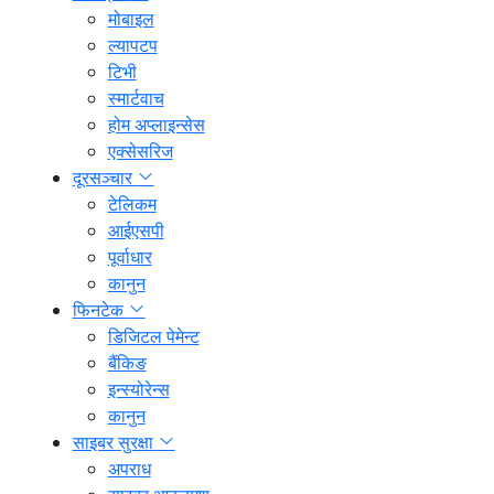
मोबाइल
ल्यापटप
टिभी
स्मार्टवाच
होम अप्लाइन्सेस
एक्सेसरिज
दूरसञ्चार
टेलिकम
आईएसपी
पूर्वाधार
कानुन
फिनटेक
डिजिटल पेमेन्ट
बैंकिङ
इन्स्योरेन्स
कानुन
साइबर सुरक्षा
अपराध