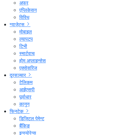
अफर
एप्लिकेसन
विविध
ग्याजेट्स
मोबाइल
ल्यापटप
टिभी
स्मार्टवाच
होम अप्लाइन्सेस
एक्सेसरिज
दूरसञ्चार
टेलिकम
आईएसपी
पूर्वाधार
कानुन
फिनटेक
डिजिटल पेमेन्ट
बैंकिङ
इन्स्योरेन्स