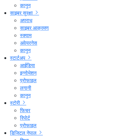
कानुन
साइबर सुरक्षा
अपराध
साइबर आक्रमण
स्क्याम
अवेयरनेस
कानुन
स्टार्टअप
आईडिया
इन्नोभेशन
प्रोफाइल
लगानी
कानुन
स्टोरी
फिचर
रिपोर्ट
प्रोफाइल
डिजिटल नेपाल