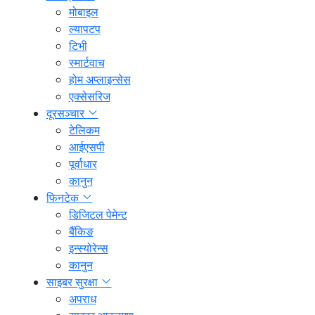
मोबाइल
ल्यापटप
टिभी
स्मार्टवाच
होम अप्लाइन्सेस
एक्सेसरिज
दूरसञ्चार
टेलिकम
आईएसपी
पूर्वाधार
कानुन
फिनटेक
डिजिटल पेमेन्ट
बैंकिङ
इन्स्योरेन्स
कानुन
साइबर सुरक्षा
अपराध