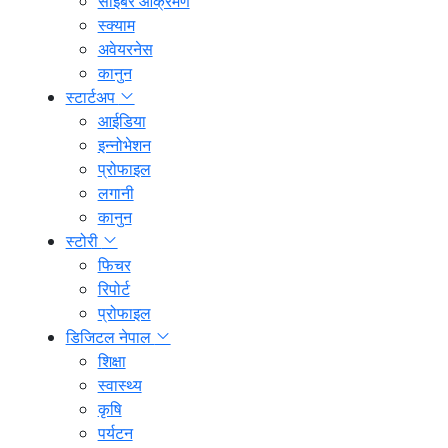
साइबर आक्रमण
स्क्याम
अवेयरनेस
कानुन
स्टार्टअप
आईडिया
इन्नोभेशन
प्रोफाइल
लगानी
कानुन
स्टोरी
फिचर
रिपोर्ट
प्रोफाइल
डिजिटल नेपाल
शिक्षा
स्वास्थ्य
कृषि
पर्यटन