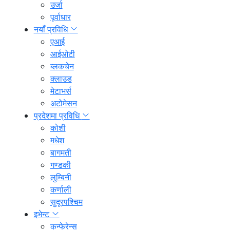
उर्जा
पूर्वाधार
नयाँ प्रविधि
एआई
आईओटी
ब्लकचेन
क्लाउड
मेटाभर्स
अटोमेसन
प्रदेशमा प्रविधि
कोशी
मधेश
बागमती
गण्डकी
लुम्बिनी
कर्णाली
सुदूरपश्चिम
इभेन्ट
कन्फेरेन्स