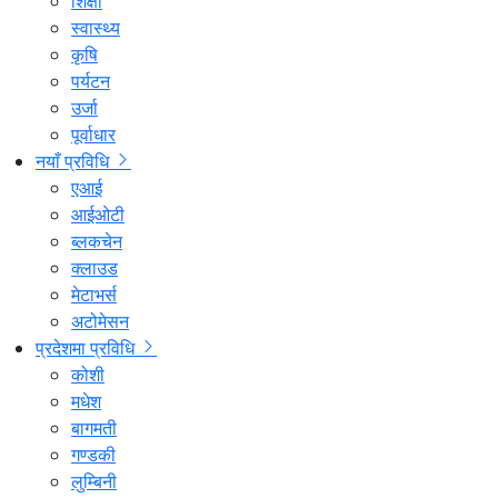
शिक्षा
स्वास्थ्य
कृषि
पर्यटन
उर्जा
पूर्वाधार
नयाँ प्रविधि
एआई
आईओटी
ब्लकचेन
क्लाउड
मेटाभर्स
अटोमेसन
प्रदेशमा प्रविधि
कोशी
मधेश
बागमती
गण्डकी
लुम्बिनी