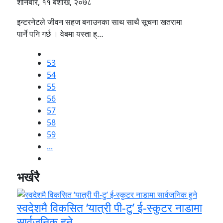
शनिबार, ११ बैशाख, २०७८
इन्टरनेटले जीवन सहज बनाउनका साथ साथै सूचना खतरामा
पार्ने पनि गर्छ । वेबमा यस्ता ह्…
53
54
55
56
57
58
59
...
भर्खरै
स्वदेशमै विकसित ‘यात्री पी-टु’ ई-स्कुटर नाडामा
सार्वजनिक हुने