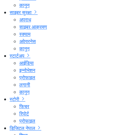
कानुन
साइबर सुरक्षा
अपराध
साइबर आक्रमण
स्क्याम
अवेयरनेस
कानुन
स्टार्टअप
आईडिया
इन्नोभेशन
प्रोफाइल
लगानी
कानुन
स्टोरी
फिचर
रिपोर्ट
प्रोफाइल
डिजिटल नेपाल