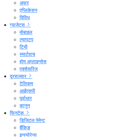
अफर
एप्लिकेसन
विविध
ग्याजेट्स
मोबाइल
ल्यापटप
टिभी
स्मार्टवाच
होम अप्लाइन्सेस
एक्सेसरिज
दूरसञ्चार
टेलिकम
आईएसपी
पूर्वाधार
कानुन
फिनटेक
डिजिटल पेमेन्ट
बैंकिङ
इन्स्योरेन्स