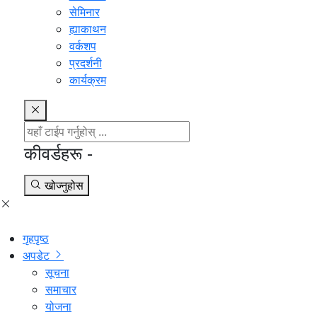
सेमिनार
ह्याकाथन
वर्कशप
प्रदर्शनी
कार्यक्रम
कीवर्डहरू -
खोज्नुहोस
गृहपृष्ठ
अपडेट
सूचना
समाचार
योजना