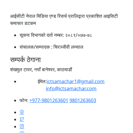
आईसीटी नेपाल मिडिया एण्ड रिसर्च प्रालिद्वारा प्रकाशित आइसिटी
समाचार डटकम
सूचना विभागको दर्ता नम्बर:
२०८९/०७७-७८
संचालक/सम्पादक :
चिरञ्जीवी लम्साल
सम्पर्क ठेगाना
शंखमुल टावर, नयाँ बानेश्वर, काठमाडौं
ईमेल:
ictsamachar1@gmail.com
info@ictsamachar.com
फोन:
+977-9801263601
9801263603