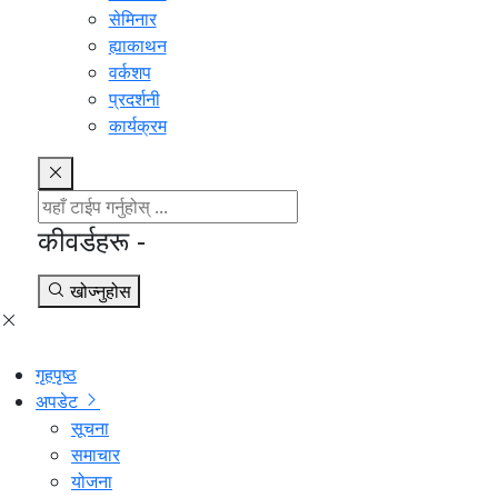
सेमिनार
ह्याकाथन
वर्कशप
प्रदर्शनी
कार्यक्रम
कीवर्डहरू -
खोज्नुहोस
गृहपृष्ठ
अपडेट
सूचना
समाचार
योजना