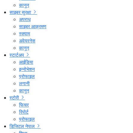
कानुन
साइबर सुरक्षा
अपराध
साइबर आक्रमण
स्क्याम
अवेयरनेस
कानुन
स्टार्टअप
आईडिया
इन्नोभेशन
प्रोफाइल
लगानी
कानुन
स्टोरी
फिचर
रिपोर्ट
प्रोफाइल
डिजिटल नेपाल