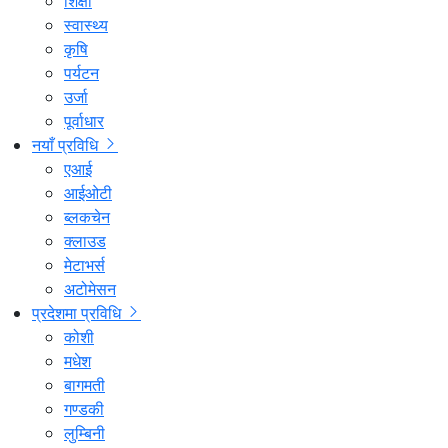
शिक्षा
स्वास्थ्य
कृषि
पर्यटन
उर्जा
पूर्वाधार
नयाँ प्रविधि
एआई
आईओटी
ब्लकचेन
क्लाउड
मेटाभर्स
अटोमेसन
प्रदेशमा प्रविधि
कोशी
मधेश
बागमती
गण्डकी
लुम्बिनी