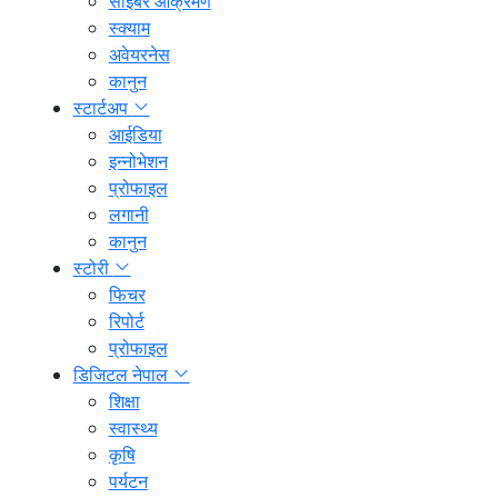
साइबर आक्रमण
स्क्याम
अवेयरनेस
कानुन
स्टार्टअप
आईडिया
इन्नोभेशन
प्रोफाइल
लगानी
कानुन
स्टोरी
फिचर
रिपोर्ट
प्रोफाइल
डिजिटल नेपाल
शिक्षा
स्वास्थ्य
कृषि
पर्यटन