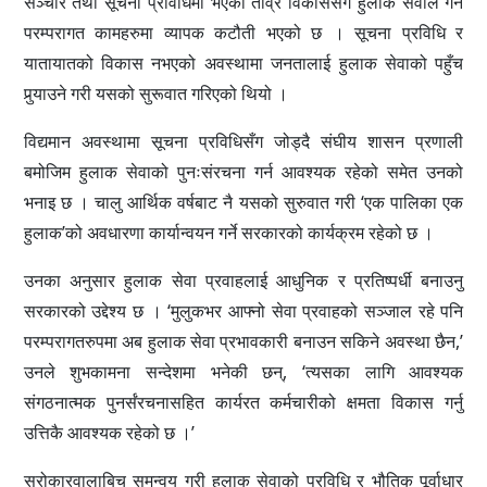
सञ्चार तथा सूचना प्रविधिमा भएको तीव्र विकाससँगै हुलाक सेवाले गर्ने
परम्परागत कामहरुमा व्यापक कटौती भएको छ । सूचना प्रविधि र
यातायातको विकास नभएको अवस्थामा जनतालाई हुलाक सेवाको पहुँच
पुर्‍याउने गरी यसको सुरूवात गरिएको थियो ।
विद्यमान अवस्थामा सूचना प्रविधिसँग जोड्दै संघीय शासन प्रणाली
बमोजिम हुलाक सेवाको पुनःसंरचना गर्न आवश्यक रहेको समेत उनको
भनाइ छ । चालु आर्थिक वर्षबाट नै यसको सुरुवात गरी ‘एक पालिका एक
हुलाक’को अवधारणा कार्यान्वयन गर्ने सरकारको कार्यक्रम रहेको छ ।
उनका अनुसार हुलाक सेवा प्रवाहलाई आधुनिक र प्रतिष्पर्धी बनाउनु
सरकारको उद्देश्य छ । ‘मुलुकभर आफ्नो सेवा प्रवाहको सञ्जाल रहे पनि
परम्परागतरुपमा अब हुलाक सेवा प्रभावकारी बनाउन सकिने अवस्था छैन,’
उनले शुभकामना सन्देशमा भनेकी छन्, ‘त्यसका लागि आवश्यक
संगठनात्मक पुनर्संरचनासहित कार्यरत कर्मचारीको क्षमता विकास गर्नु
उत्तिकै आवश्यक रहेको छ ।’
सरोकारवालाबिच समन्वय गरी हुलाक सेवाको प्रविधि र भौतिक पूर्वाधार