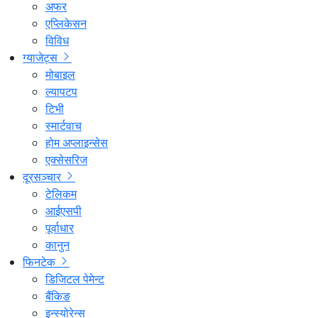
अफर
एप्लिकेसन
विविध
ग्याजेट्स
मोबाइल
ल्यापटप
टिभी
स्मार्टवाच
होम अप्लाइन्सेस
एक्सेसरिज
दूरसञ्चार
टेलिकम
आईएसपी
पूर्वाधार
कानुन
फिनटेक
डिजिटल पेमेन्ट
बैंकिङ
इन्स्योरेन्स