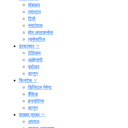
मोबाइल
ल्यापटप
टिभी
स्मार्टवाच
होम अप्लाइन्सेस
एक्सेसरिज
दूरसञ्चार
टेलिकम
आईएसपी
पूर्वाधार
कानुन
फिनटेक
डिजिटल पेमेन्ट
बैंकिङ
इन्स्योरेन्स
कानुन
साइबर सुरक्षा
अपराध