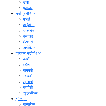
उर्जा
पूर्वाधार
नयाँ प्रविधि
एआई
आईओटी
ब्लकचेन
क्लाउड
मेटाभर्स
अटोमेसन
प्रदेशमा प्रविधि
कोशी
मधेश
बागमती
गण्डकी
लुम्बिनी
कर्णाली
सुदूरपश्चिम
इभेन्ट
कन्फेरेन्स