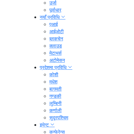
उर्जा
पूर्वाधार
नयाँ प्रविधि
एआई
आईओटी
ब्लकचेन
क्लाउड
मेटाभर्स
अटोमेसन
प्रदेशमा प्रविधि
कोशी
मधेश
बागमती
गण्डकी
लुम्बिनी
कर्णाली
सुदूरपश्चिम
इभेन्ट
कन्फेरेन्स