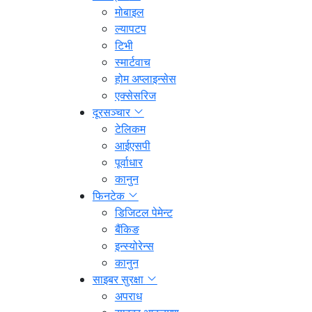
मोबाइल
ल्यापटप
टिभी
स्मार्टवाच
होम अप्लाइन्सेस
एक्सेसरिज
दूरसञ्चार
टेलिकम
आईएसपी
पूर्वाधार
कानुन
फिनटेक
डिजिटल पेमेन्ट
बैंकिङ
इन्स्योरेन्स
कानुन
साइबर सुरक्षा
अपराध