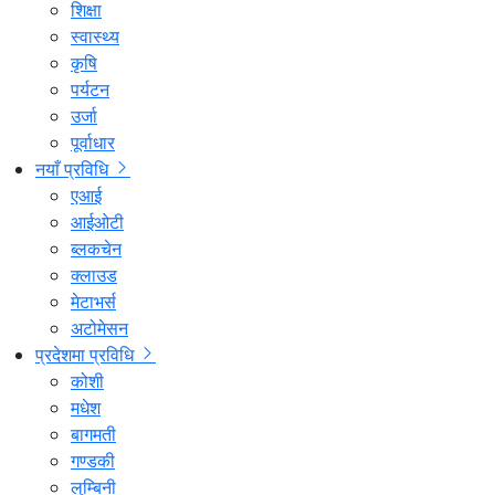
शिक्षा
स्वास्थ्य
कृषि
पर्यटन
उर्जा
पूर्वाधार
नयाँ प्रविधि
एआई
आईओटी
ब्लकचेन
क्लाउड
मेटाभर्स
अटोमेसन
प्रदेशमा प्रविधि
कोशी
मधेश
बागमती
गण्डकी
लुम्बिनी