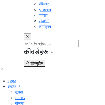
सेमिनार
ह्याकाथन
वर्कशप
प्रदर्शनी
कार्यक्रम
कीवर्डहरू -
खोज्नुहोस
गृहपृष्ठ
अपडेट
सूचना
समाचार
योजना