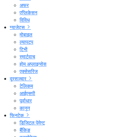
अफर
एप्लिकेसन
विविध
ग्याजेट्स
मोबाइल
ल्यापटप
टिभी
स्मार्टवाच
होम अप्लाइन्सेस
एक्सेसरिज
दूरसञ्चार
टेलिकम
आईएसपी
पूर्वाधार
कानुन
फिनटेक
डिजिटल पेमेन्ट
बैंकिङ