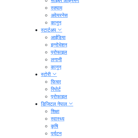
साइबर आक्रमण
स्क्याम
अवेयरनेस
कानुन
स्टार्टअप
आईडिया
इन्नोभेशन
प्रोफाइल
लगानी
कानुन
स्टोरी
फिचर
रिपोर्ट
प्रोफाइल
डिजिटल नेपाल
शिक्षा
स्वास्थ्य
कृषि
पर्यटन