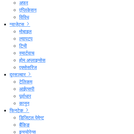
अफर
एप्लिकेसन
विविध
ग्याजेट्स
मोबाइल
ल्यापटप
टिभी
स्मार्टवाच
होम अप्लाइन्सेस
एक्सेसरिज
दूरसञ्चार
टेलिकम
आईएसपी
पूर्वाधार
कानुन
फिनटेक
डिजिटल पेमेन्ट
बैंकिङ
इन्स्योरेन्स