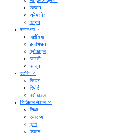
साइबर आक्रमण
स्क्याम
अवेयरनेस
कानुन
स्टार्टअप
आईडिया
इन्नोभेशन
प्रोफाइल
लगानी
कानुन
स्टोरी
फिचर
रिपोर्ट
प्रोफाइल
डिजिटल नेपाल
शिक्षा
स्वास्थ्य
कृषि
पर्यटन