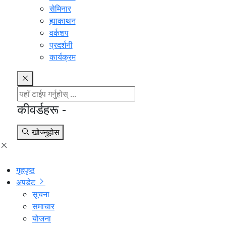
सेमिनार
ह्याकाथन
वर्कशप
प्रदर्शनी
कार्यक्रम
कीवर्डहरू -
खोज्नुहोस
गृहपृष्ठ
अपडेट
सूचना
समाचार
योजना