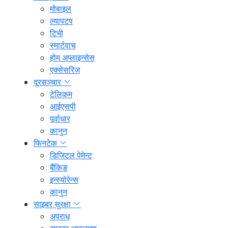
मोबाइल
ल्यापटप
टिभी
स्मार्टवाच
होम अप्लाइन्सेस
एक्सेसरिज
दूरसञ्चार
टेलिकम
आईएसपी
पूर्वाधार
कानुन
फिनटेक
डिजिटल पेमेन्ट
बैंकिङ
इन्स्योरेन्स
कानुन
साइबर सुरक्षा
अपराध