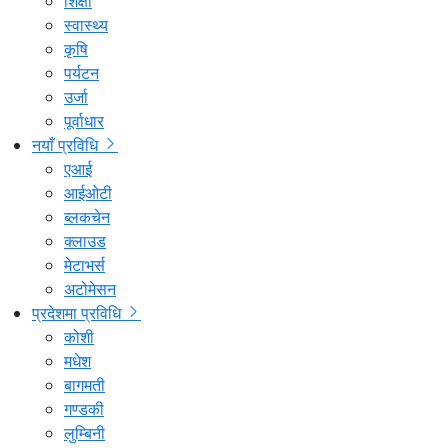
शिक्षा
स्वास्थ्य
कृषि
पर्यटन
उर्जा
पूर्वाधार
नयाँ प्रविधि
एआई
आईओटी
ब्लकचेन
क्लाउड
मेटाभर्स
अटोमेसन
प्रदेशमा प्रविधि
कोशी
मधेश
बागमती
गण्डकी
लुम्बिनी