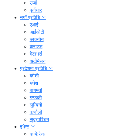
उर्जा
पूर्वाधार
नयाँ प्रविधि
एआई
आईओटी
ब्लकचेन
क्लाउड
मेटाभर्स
अटोमेसन
प्रदेशमा प्रविधि
कोशी
मधेश
बागमती
गण्डकी
लुम्बिनी
कर्णाली
सुदूरपश्चिम
इभेन्ट
कन्फेरेन्स