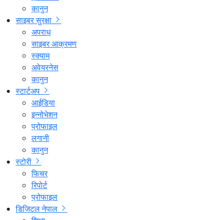
कानुन
साइबर सुरक्षा
अपराध
साइबर आक्रमण
स्क्याम
अवेयरनेस
कानुन
स्टार्टअप
आईडिया
इन्नोभेशन
प्रोफाइल
लगानी
कानुन
स्टोरी
फिचर
रिपोर्ट
प्रोफाइल
डिजिटल नेपाल