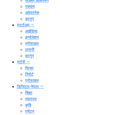
साइबर आक्रमण
स्क्याम
अवेयरनेस
कानुन
स्टार्टअप
आईडिया
इन्नोभेशन
प्रोफाइल
लगानी
कानुन
स्टोरी
फिचर
रिपोर्ट
प्रोफाइल
डिजिटल नेपाल
शिक्षा
स्वास्थ्य
कृषि
पर्यटन