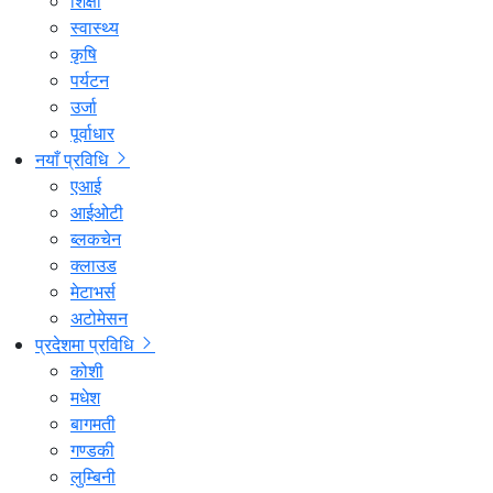
शिक्षा
स्वास्थ्य
कृषि
पर्यटन
उर्जा
पूर्वाधार
नयाँ प्रविधि
एआई
आईओटी
ब्लकचेन
क्लाउड
मेटाभर्स
अटोमेसन
प्रदेशमा प्रविधि
कोशी
मधेश
बागमती
गण्डकी
लुम्बिनी