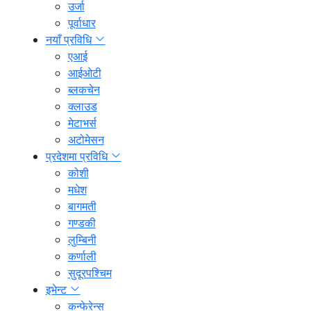
उर्जा
पूर्वाधार
नयाँ प्रविधि
एआई
आईओटी
ब्लकचेन
क्लाउड
मेटाभर्स
अटोमेसन
प्रदेशमा प्रविधि
कोशी
मधेश
बागमती
गण्डकी
लुम्बिनी
कर्णाली
सुदूरपश्चिम
इभेन्ट
कन्फेरेन्स