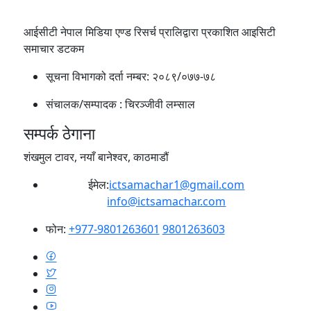
आईसीटी नेपाल मिडिया एण्ड रिसर्च प्रालिद्वारा प्रकाशित आइसिटी
समाचार डटकम
सूचना विभागको दर्ता नम्बर:
२०८९/०७७-७८
संचालक/सम्पादक :
चिरञ्जीवी लम्साल
सम्पर्क ठेगाना
शंखमुल टावर, नयाँ बानेश्वर, काठमाडौं
ईमेल:
ictsamachar1@gmail.com
info@ictsamachar.com
फोन:
+977-9801263601
9801263603