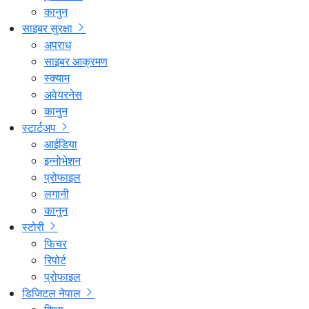
कानुन
साइबर सुरक्षा
अपराध
साइबर आक्रमण
स्क्याम
अवेयरनेस
कानुन
स्टार्टअप
आईडिया
इन्नोभेशन
प्रोफाइल
लगानी
कानुन
स्टोरी
फिचर
रिपोर्ट
प्रोफाइल
डिजिटल नेपाल