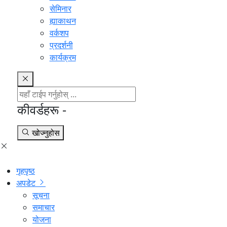
सेमिनार
ह्याकाथन
वर्कशप
प्रदर्शनी
कार्यक्रम
कीवर्डहरू -
खोज्नुहोस
गृहपृष्ठ
अपडेट
सूचना
समाचार
योजना