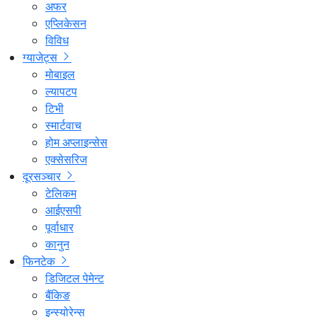
अफर
एप्लिकेसन
विविध
ग्याजेट्स
मोबाइल
ल्यापटप
टिभी
स्मार्टवाच
होम अप्लाइन्सेस
एक्सेसरिज
दूरसञ्चार
टेलिकम
आईएसपी
पूर्वाधार
कानुन
फिनटेक
डिजिटल पेमेन्ट
बैंकिङ
इन्स्योरेन्स