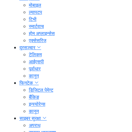
मोबाइल
ल्यापटप
टिभी
स्मार्टवाच
होम अप्लाइन्सेस
एक्सेसरिज
दूरसञ्चार
टेलिकम
आईएसपी
पूर्वाधार
कानुन
फिनटेक
डिजिटल पेमेन्ट
बैंकिङ
इन्स्योरेन्स
कानुन
साइबर सुरक्षा
अपराध