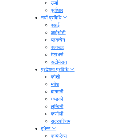
उर्जा
पूर्वाधार
नयाँ प्रविधि
एआई
आईओटी
ब्लकचेन
क्लाउड
मेटाभर्स
अटोमेसन
प्रदेशमा प्रविधि
कोशी
मधेश
बागमती
गण्डकी
लुम्बिनी
कर्णाली
सुदूरपश्चिम
इभेन्ट
कन्फेरेन्स