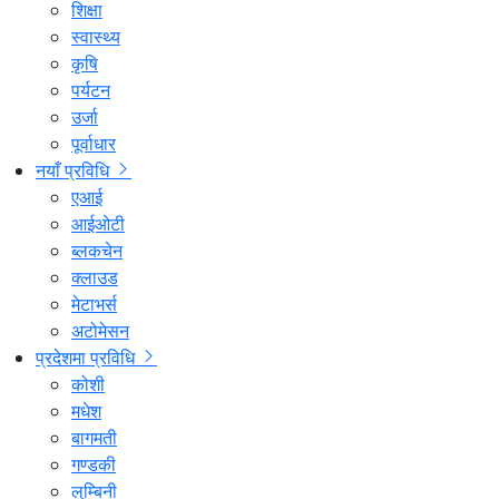
शिक्षा
स्वास्थ्य
कृषि
पर्यटन
उर्जा
पूर्वाधार
नयाँ प्रविधि
एआई
आईओटी
ब्लकचेन
क्लाउड
मेटाभर्स
अटोमेसन
प्रदेशमा प्रविधि
कोशी
मधेश
बागमती
गण्डकी
लुम्बिनी