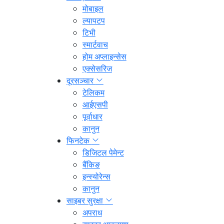
मोबाइल
ल्यापटप
टिभी
स्मार्टवाच
होम अप्लाइन्सेस
एक्सेसरिज
दूरसञ्चार
टेलिकम
आईएसपी
पूर्वाधार
कानुन
फिनटेक
डिजिटल पेमेन्ट
बैंकिङ
इन्स्योरेन्स
कानुन
साइबर सुरक्षा
अपराध