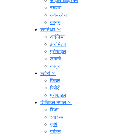
साइबर आक्रमण
स्क्याम
अवेयरनेस
कानुन
स्टार्टअप
आईडिया
इन्नोभेशन
प्रोफाइल
लगानी
कानुन
स्टोरी
फिचर
रिपोर्ट
प्रोफाइल
डिजिटल नेपाल
शिक्षा
स्वास्थ्य
कृषि
पर्यटन