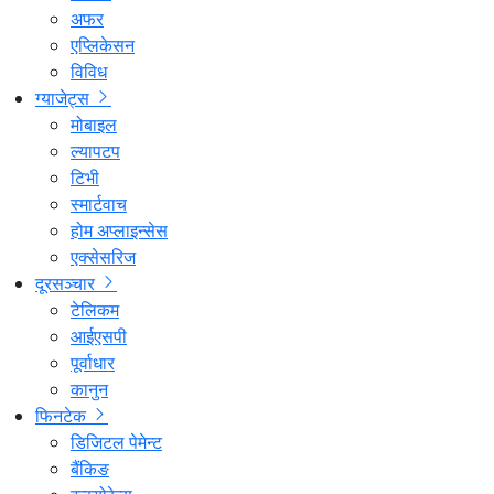
अफर
एप्लिकेसन
विविध
ग्याजेट्स
मोबाइल
ल्यापटप
टिभी
स्मार्टवाच
होम अप्लाइन्सेस
एक्सेसरिज
दूरसञ्चार
टेलिकम
आईएसपी
पूर्वाधार
कानुन
फिनटेक
डिजिटल पेमेन्ट
बैंकिङ