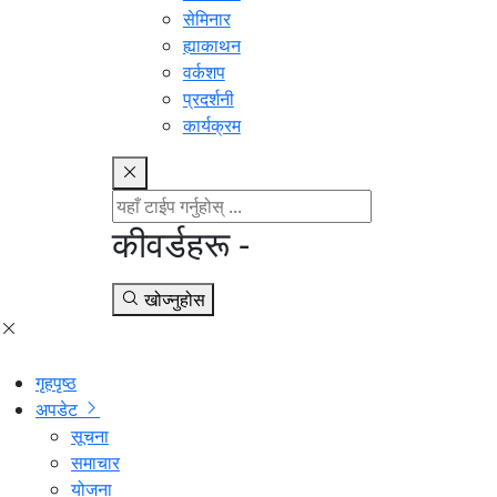
सेमिनार
ह्याकाथन
वर्कशप
प्रदर्शनी
कार्यक्रम
कीवर्डहरू -
खोज्नुहोस
गृहपृष्ठ
अपडेट
सूचना
समाचार
योजना