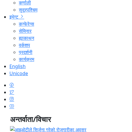
कर्णाली
सुदूरपश्चिम
इभेन्ट
कन्फेरेन्स
सेमिनार
ह्याकाथन
वर्कशप
प्रदर्शनी
कार्यक्रम
English
Unicode
अन्तर्वाता/विचार