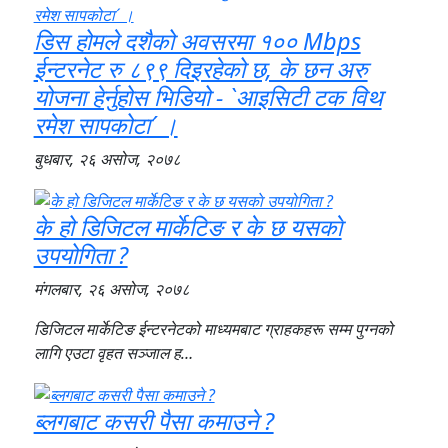
डिस होमले दशैको अवसरमा १०० Mbps
ईन्टरनेट रु ८९९ दिइरहेको छ, के छन अरु
योजना हेर्नुहोस भिडियो - `आइसिटी टक विथ
रमेश सापकोटा´ ।
बुधबार, २६ असोज, २०७८
के हो डिजिटल मार्केटिङ र के छ यसकाे
उपयोगिता ?
मंगलबार, २६ असोज, २०७८
डिजिटल मार्केटिङ ईन्टरनेटको माध्यमबाट ग्राहकहरू सम्म पुग्नको
लागि एउटा वृहत सञ्जाल ह…
ब्लगबाट कसरी पैसा कमाउने ?