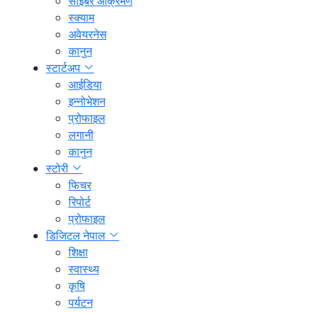
साइबर आक्रमण
स्क्याम
अवेयरनेस
कानुन
स्टार्टअप
आईडिया
इन्नोभेशन
प्रोफाइल
लगानी
कानुन
स्टोरी
फिचर
रिपोर्ट
प्रोफाइल
डिजिटल नेपाल
शिक्षा
स्वास्थ्य
कृषि
पर्यटन