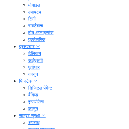
मोबाइल
ल्यापटप
टिभी
स्मार्टवाच
होम अप्लाइन्सेस
एक्सेसरिज
दूरसञ्चार
टेलिकम
आईएसपी
पूर्वाधार
कानुन
फिनटेक
डिजिटल पेमेन्ट
बैंकिङ
इन्स्योरेन्स
कानुन
साइबर सुरक्षा
अपराध