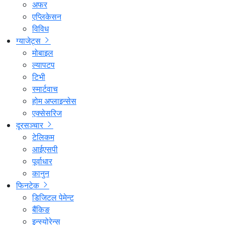
अफर
एप्लिकेसन
विविध
ग्याजेट्स
मोबाइल
ल्यापटप
टिभी
स्मार्टवाच
होम अप्लाइन्सेस
एक्सेसरिज
दूरसञ्चार
टेलिकम
आईएसपी
पूर्वाधार
कानुन
फिनटेक
डिजिटल पेमेन्ट
बैंकिङ
इन्स्योरेन्स