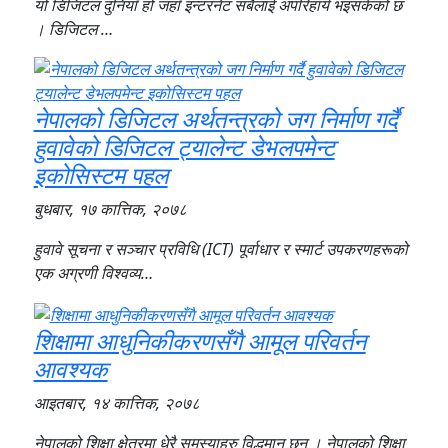
यो डिजिटल दुनियाँ हो जहाँ इन्टरनेट सबैलाई अपरिहार्य भइसकेको छ
। डिजिटल …
नेपालको डिजिटल अर्थतन्त्रको जग निर्माण गर्दै
हुवावेको डिजिटल ट्यालेन्ट डेभलपमेन्ट
इकोसिस्टम पहल
बुधबार, १७ कात्तिक, २०७८
हुवावे सूचना र सञ्चार प्रविधि (ICT) पूर्वाधार र स्मार्ट उपकरणहरूको
एक अग्रणी विश्वव्य…
शिक्षामा आधुनिकीकरणसँगै आमूल परिवर्तन
आवश्यक
आइतबार, १४ कात्तिक, २०७८
नेपालको शिक्षा क्षेत्रमा धेरै समस्याहरु विद्धमान छन् । नेपालको शिक्षा