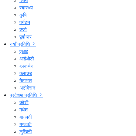
शिक्षा
स्वास्थ्य
कृषि
पर्यटन
उर्जा
पूर्वाधार
नयाँ प्रविधि
एआई
आईओटी
ब्लकचेन
क्लाउड
मेटाभर्स
अटोमेसन
प्रदेशमा प्रविधि
कोशी
मधेश
बागमती
गण्डकी
लुम्बिनी