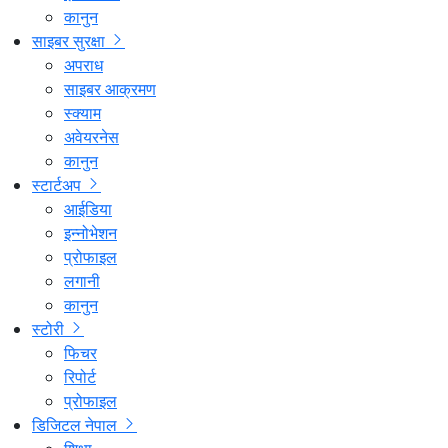
कानुन
साइबर सुरक्षा
अपराध
साइबर आक्रमण
स्क्याम
अवेयरनेस
कानुन
स्टार्टअप
आईडिया
इन्नोभेशन
प्रोफाइल
लगानी
कानुन
स्टोरी
फिचर
रिपोर्ट
प्रोफाइल
डिजिटल नेपाल