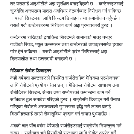
तर यसलाई आइओटीले अझ सुरक्षित बनाइदिएको छ । कन्टेनरहरुलाई
सुरुदेखि अन्त्यसम्म यात्रा अवधिभर नेटवर्कबाट निरीक्षण गर्न सकिन्छ
। यस्तो सिस्टमका लागि सिस्टम डिजाइन तथा समायोजन गर्नुपर्छ ।
यसले गर्दा कन्टेनरहरुमा निरीक्षण कार्य अझ प्रभावकारी हुन्छ ।
कन्टेनरमा राखिएको ट्र्याकिङ सिस्टमले सामानको मात्र नभएर
गाडीको स्पिड, फ्युल कन्स्मसन तथा कन्टेनरको तापक्रमसमेत ट्र्याक
गरेर हेर्न सकिन्छ । यसरी आइओटीले फ्रेट सिपिङलाई अझ
क्रियाशील तथा उत्तरदायी बनाएको छ ।
मेडिकल रोबोट डिजाइनर
केही वर्षयता डक्टरहरुले नियमित सर्जरीसहित मेडिकल प्रयोजनका
लागि रोबोटको प्रयोग गरेका छन् । मेडिकल रोबोटमा साधारण तया
रोबोटिक्स सिस्टम, सेन्सर तथा सफ्वेयरको कमान्डमा काम गर्ने
सर्जिकल टुल समावेश गरिएको हुन्छ । राम्रोसँग डिजाइन गरी तैनाथ
गरिएका रोबोटले अस्पतालको गुणस्तरमा वृद्धि गरी लागत घटाई
बिरामीहरुलाई राम्रो सेवासुविधा प्रदान गर्न सघाउ पु¥याउँछ ।
अबको चार पाँच वर्षमा धेरैजसो सर्जरीहरुलाई राम्रोसँग नियन्त्रण गर्न
सक्छ । सर्जनहरु भने बिरामीको सुरक्षाका लागि रोबोट अपरेट गर्ने