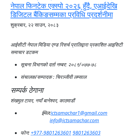
नेपाल फिनटेक एक्स्पो २०२६ हुँदै, एआईदेखि
डिजिटल बैंकिङसम्मका प्रविधि प्रदर्शनीमा
शुक्रबार, २२ साउन, २०८३
आईसीटी नेपाल मिडिया एण्ड रिसर्च प्रालिद्वारा प्रकाशित आइसिटी
समाचार डटकम
सूचना विभागको दर्ता नम्बर:
२०८९/०७७-७८
संचालक/सम्पादक :
चिरञ्जीवी लम्साल
सम्पर्क ठेगाना
शंखमुल टावर, नयाँ बानेश्वर, काठमाडौं
ईमेल:
ictsamachar1@gmail.com
info@ictsamachar.com
फोन:
+977-9801263601
9801263603