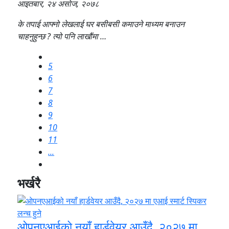
आइतबार, २४ असोज, २०७८
के तपाई आफ्नो लेखलाई घर बसीबसी कमाउने माध्यम बनाउन
चाहनुहुन्छ ? त्यो पनि लाखौंमा …
5
6
7
8
9
10
11
...
भर्खरै
ओपनएआईको नयाँ हार्डवेयर आउँदै, २०२७ मा