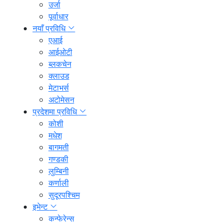
उर्जा
पूर्वाधार
नयाँ प्रविधि
एआई
आईओटी
ब्लकचेन
क्लाउड
मेटाभर्स
अटोमेसन
प्रदेशमा प्रविधि
कोशी
मधेश
बागमती
गण्डकी
लुम्बिनी
कर्णाली
सुदूरपश्चिम
इभेन्ट
कन्फेरेन्स