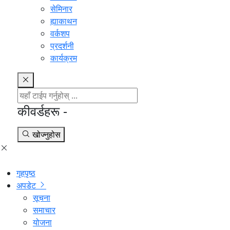
सेमिनार
ह्याकाथन
वर्कशप
प्रदर्शनी
कार्यक्रम
कीवर्डहरू -
खोज्नुहोस
गृहपृष्ठ
अपडेट
सूचना
समाचार
योजना