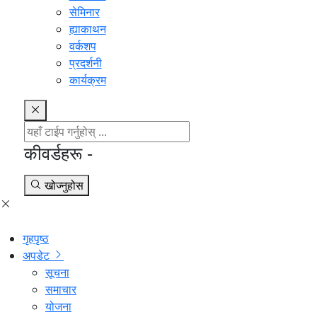
सेमिनार
ह्याकाथन
वर्कशप
प्रदर्शनी
कार्यक्रम
कीवर्डहरू -
खोज्नुहोस
गृहपृष्ठ
अपडेट
सूचना
समाचार
योजना