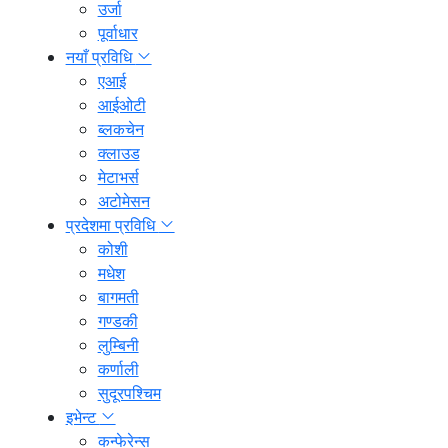
उर्जा
पूर्वाधार
नयाँ प्रविधि
एआई
आईओटी
ब्लकचेन
क्लाउड
मेटाभर्स
अटोमेसन
प्रदेशमा प्रविधि
कोशी
मधेश
बागमती
गण्डकी
लुम्बिनी
कर्णाली
सुदूरपश्चिम
इभेन्ट
कन्फेरेन्स