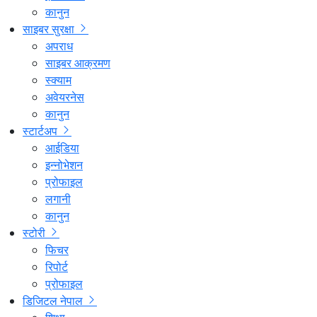
कानुन
साइबर सुरक्षा
अपराध
साइबर आक्रमण
स्क्याम
अवेयरनेस
कानुन
स्टार्टअप
आईडिया
इन्नोभेशन
प्रोफाइल
लगानी
कानुन
स्टोरी
फिचर
रिपोर्ट
प्रोफाइल
डिजिटल नेपाल