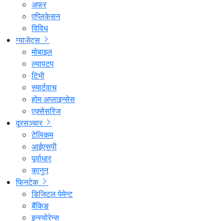
अफर
एप्लिकेसन
विविध
ग्याजेट्स
मोबाइल
ल्यापटप
टिभी
स्मार्टवाच
होम अप्लाइन्सेस
एक्सेसरिज
दूरसञ्चार
टेलिकम
आईएसपी
पूर्वाधार
कानुन
फिनटेक
डिजिटल पेमेन्ट
बैंकिङ
इन्स्योरेन्स