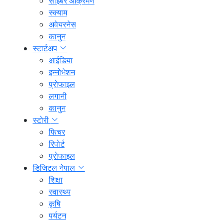
साइबर आक्रमण
स्क्याम
अवेयरनेस
कानुन
स्टार्टअप
आईडिया
इन्नोभेशन
प्रोफाइल
लगानी
कानुन
स्टोरी
फिचर
रिपोर्ट
प्रोफाइल
डिजिटल नेपाल
शिक्षा
स्वास्थ्य
कृषि
पर्यटन