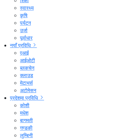
शिक्षा
स्वास्थ्य
कृषि
पर्यटन
उर्जा
पूर्वाधार
नयाँ प्रविधि
एआई
आईओटी
ब्लकचेन
क्लाउड
मेटाभर्स
अटोमेसन
प्रदेशमा प्रविधि
कोशी
मधेश
बागमती
गण्डकी
लुम्बिनी