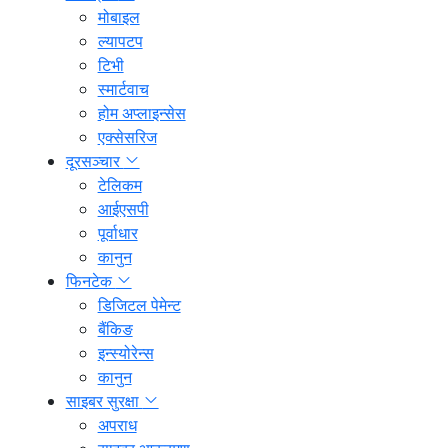
मोबाइल
ल्यापटप
टिभी
स्मार्टवाच
होम अप्लाइन्सेस
एक्सेसरिज
दूरसञ्चार
टेलिकम
आईएसपी
पूर्वाधार
कानुन
फिनटेक
डिजिटल पेमेन्ट
बैंकिङ
इन्स्योरेन्स
कानुन
साइबर सुरक्षा
अपराध