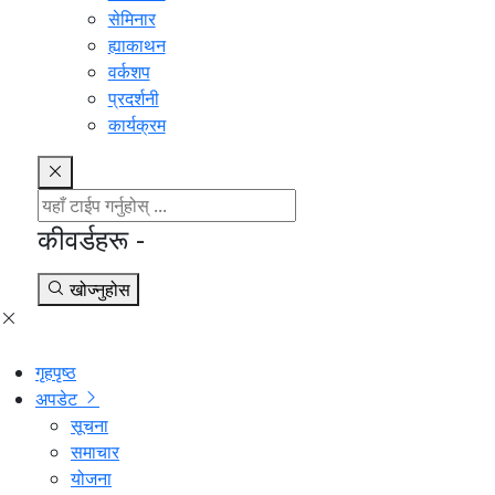
सेमिनार
ह्याकाथन
वर्कशप
प्रदर्शनी
कार्यक्रम
कीवर्डहरू -
खोज्नुहोस
गृहपृष्ठ
अपडेट
सूचना
समाचार
योजना