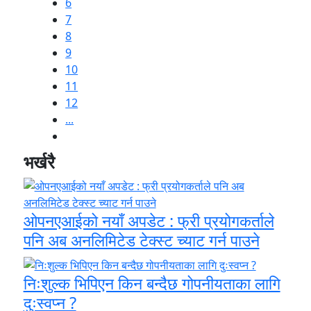
6
7
8
9
10
11
12
...
भर्खरै
ओपनएआईको नयाँ अपडेट : फ्री प्रयोगकर्ताले
पनि अब अनलिमिटेड टेक्स्ट च्याट गर्न पाउने
निःशुल्क भिपिएन किन बन्दैछ गोपनीयताका लागि
दुःस्वप्न ?