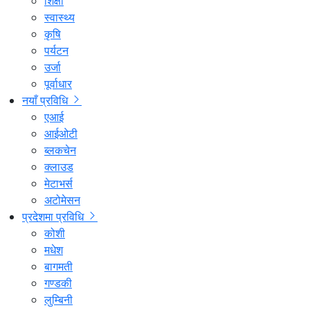
शिक्षा
स्वास्थ्य
कृषि
पर्यटन
उर्जा
पूर्वाधार
नयाँ प्रविधि
एआई
आईओटी
ब्लकचेन
क्लाउड
मेटाभर्स
अटोमेसन
प्रदेशमा प्रविधि
कोशी
मधेश
बागमती
गण्डकी
लुम्बिनी