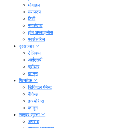
मोबाइल
ल्यापटप
टिभी
स्मार्टवाच
होम अप्लाइन्सेस
एक्सेसरिज
दूरसञ्चार
टेलिकम
आईएसपी
पूर्वाधार
कानुन
फिनटेक
डिजिटल पेमेन्ट
बैंकिङ
इन्स्योरेन्स
कानुन
साइबर सुरक्षा
अपराध