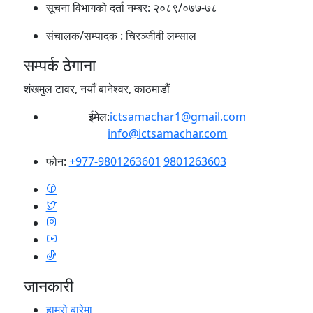
सूचना विभागको दर्ता नम्बर:
२०८९/०७७-७८
संचालक/सम्पादक :
चिरञ्जीवी लम्साल
सम्पर्क ठेगाना
शंखमुल टावर, नयाँ बानेश्वर, काठमाडौं
ईमेल:
ictsamachar1@gmail.com
info@ictsamachar.com
फोन:
+977-9801263601
9801263603
जानकारी
हाम्रो बारेमा