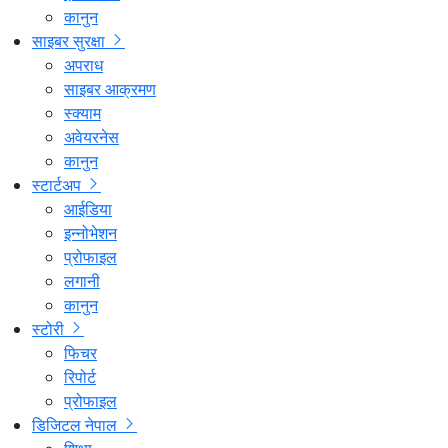
कानुन
साइबर सुरक्षा
अपराध
साइबर आक्रमण
स्क्याम
अवेयरनेस
कानुन
स्टार्टअप
आईडिया
इन्नोभेशन
प्रोफाइल
लगानी
कानुन
स्टोरी
फिचर
रिपोर्ट
प्रोफाइल
डिजिटल नेपाल