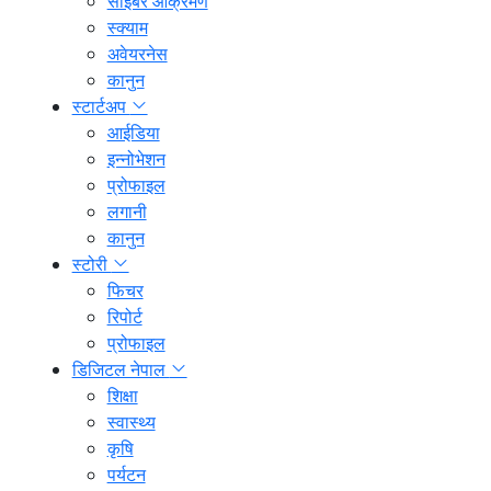
साइबर आक्रमण
स्क्याम
अवेयरनेस
कानुन
स्टार्टअप
आईडिया
इन्नोभेशन
प्रोफाइल
लगानी
कानुन
स्टोरी
फिचर
रिपोर्ट
प्रोफाइल
डिजिटल नेपाल
शिक्षा
स्वास्थ्य
कृषि
पर्यटन