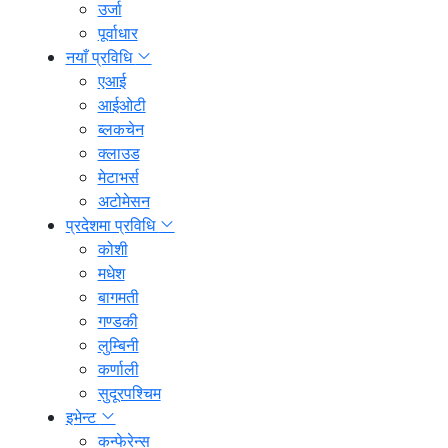
उर्जा
पूर्वाधार
नयाँ प्रविधि
एआई
आईओटी
ब्लकचेन
क्लाउड
मेटाभर्स
अटोमेसन
प्रदेशमा प्रविधि
कोशी
मधेश
बागमती
गण्डकी
लुम्बिनी
कर्णाली
सुदूरपश्चिम
इभेन्ट
कन्फेरेन्स