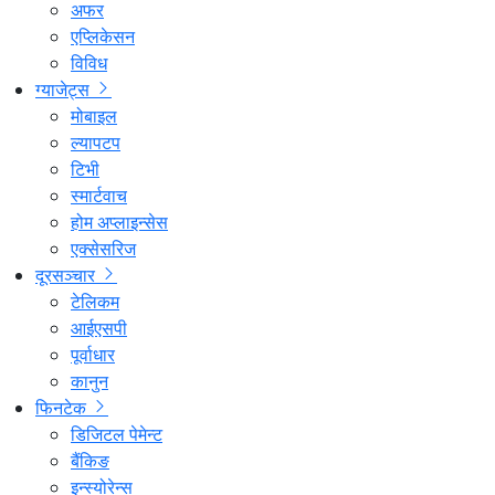
अफर
एप्लिकेसन
विविध
ग्याजेट्स
मोबाइल
ल्यापटप
टिभी
स्मार्टवाच
होम अप्लाइन्सेस
एक्सेसरिज
दूरसञ्चार
टेलिकम
आईएसपी
पूर्वाधार
कानुन
फिनटेक
डिजिटल पेमेन्ट
बैंकिङ
इन्स्योरेन्स