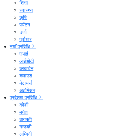
शिक्षा
स्वास्थ्य
कृषि
पर्यटन
उर्जा
पूर्वाधार
नयाँ प्रविधि
एआई
आईओटी
ब्लकचेन
क्लाउड
मेटाभर्स
अटोमेसन
प्रदेशमा प्रविधि
कोशी
मधेश
बागमती
गण्डकी
लुम्बिनी