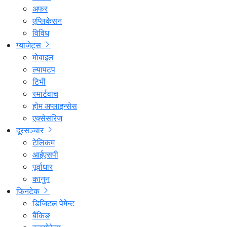
अफर
एप्लिकेसन
विविध
ग्याजेट्स
मोबाइल
ल्यापटप
टिभी
स्मार्टवाच
होम अप्लाइन्सेस
एक्सेसरिज
दूरसञ्चार
टेलिकम
आईएसपी
पूर्वाधार
कानुन
फिनटेक
डिजिटल पेमेन्ट
बैंकिङ