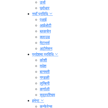
उर्जा
पूर्वाधार
नयाँ प्रविधि
एआई
आईओटी
ब्लकचेन
क्लाउड
मेटाभर्स
अटोमेसन
प्रदेशमा प्रविधि
कोशी
मधेश
बागमती
गण्डकी
लुम्बिनी
कर्णाली
सुदूरपश्चिम
इभेन्ट
कन्फेरेन्स