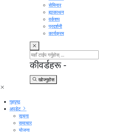
सेमिनार
ह्याकाथन
वर्कशप
प्रदर्शनी
कार्यक्रम
कीवर्डहरू -
खोज्नुहोस
गृहपृष्ठ
अपडेट
सूचना
समाचार
योजना