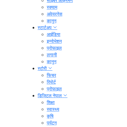
साइबर आक्रमण
स्क्याम
अवेयरनेस
कानुन
स्टार्टअप
आईडिया
इन्नोभेशन
प्रोफाइल
लगानी
कानुन
स्टोरी
फिचर
रिपोर्ट
प्रोफाइल
डिजिटल नेपाल
शिक्षा
स्वास्थ्य
कृषि
पर्यटन