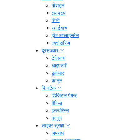
मोबाइल
ल्यापटप
टिभी
स्मार्टवाच
होम अप्लाइन्सेस
एक्सेसरिज
दूरसञ्चार
टेलिकम
आईएसपी
पूर्वाधार
कानुन
फिनटेक
डिजिटल पेमेन्ट
बैंकिङ
इन्स्योरेन्स
कानुन
साइबर सुरक्षा
अपराध